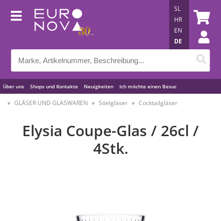
SL
HR
EN
DE
Über uns
Shops und Kontakte
Neuigkeiten
Ich möchte einen Besuc
Nützliche Tipps
GLÄSER UND GLASWAREN
Stielgläser
Cocktailgläser
Elysia Coupe-Glas / 26cl /
4Stk.