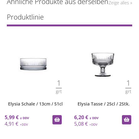
Ähnliche Produkte aus derselben
Zeige alles »
Produktlinie
1
1
grt
grt
Elysia Schale / 13cm / 51cl
Elysia Tasse / 25cl / 2Stk.
5,99 €
6,20 €
4,91 €
5,08 €