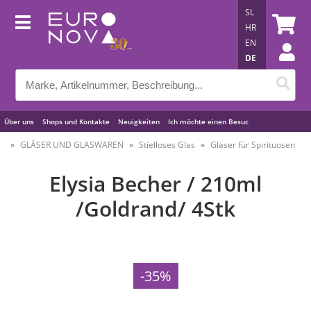
SL
HR
EN
DE
Über uns
Shops und Kontakte
Neuigkeiten
Ich möchte einen Besuc
Nützliche Tipps
GLÄSER UND GLASWAREN
Stielloses Glas
Gläser für Spirituosen
Elysia Becher / 210ml
/Goldrand/ 4Stk
-35%