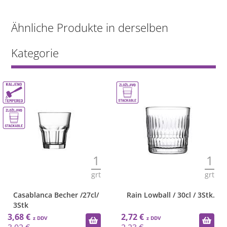
Ähnliche Produkte in derselben
Kategorie
1
1
grt
grt
Casablanca Becher /27cl/
Rain Lowball / 30cl / 3Stk.
3Stk
3,68 €
2,72 €