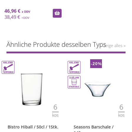
46,96 €
38,49 €
Ähnliche Produkte desselben Typs
Zeige alles »
-20%
6
6
kos
kos
Bistro Hiball / 50cl / 1Stk.
Seasons Barschale /