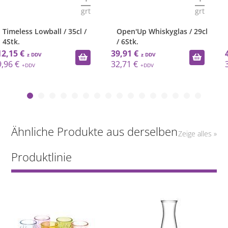
grt
grt
Open'Up Whiskyglas / 29cl
Glas / 34 cl / SAN / 24Stück
/ 6Stk.
39,91 €
46,96 €
32,71 €
38,49 €
Ähnliche Produkte aus derselben
Zeige alles »
Produktlinie