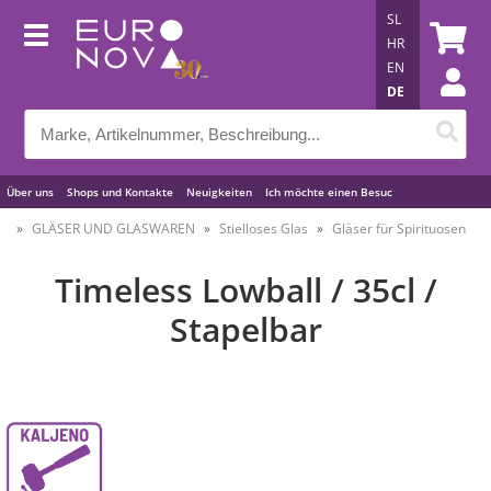
SL
HR
EN
DE
Über uns
Shops und Kontakte
Neuigkeiten
Ich möchte einen Besuc
Nützliche Tipps
GLÄSER UND GLASWAREN
Stielloses Glas
Gläser für Spirituosen
Timeless Lowball / 35cl /
Stapelbar