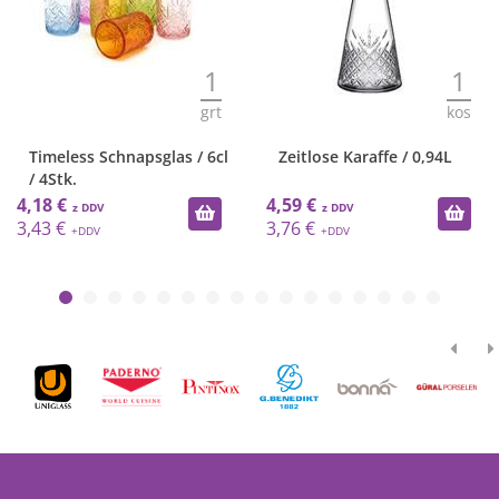
1
1
t
kos
gr
l
Zeitlose Karaffe / 0,94L
Timeless Tasse / 25cl /
2Stk.
4,59 €
5,84 €
3,76 €
4,79 €