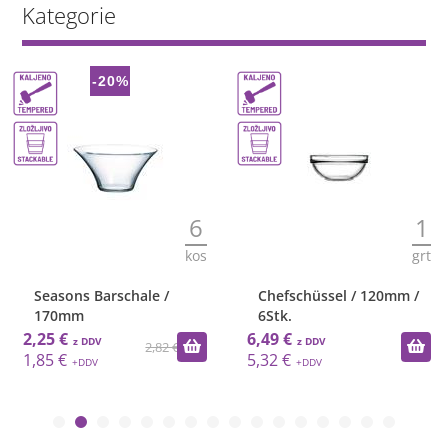
Kategorie
-20%
6
1
kos
grt
Seasons Barschale /
Chefschüssel / 120mm /
170mm
6Stk.
2,25 €
6,49 €
2,82 €
1,85 €
5,32 €