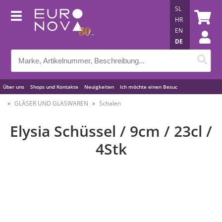
SL
HR
EN
DE
Über uns
Shops und Kontakte
Neuigkeiten
Ich möchte einen Besuc
Nützliche Tipps
GLÄSER UND GLASWAREN
Schalen
Elysia Schüssel / 9cm / 23cl /
4Stk