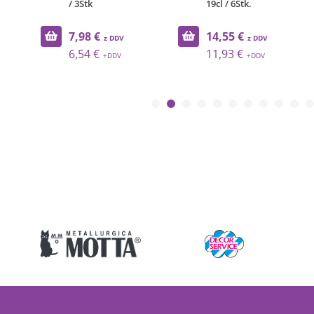
/ 3Stk
19cl / 6Stk.
7,98 €
14,55 €
6,54 €
11,93 €