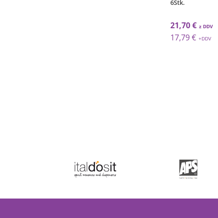
17cl / 6Stk.
6Stk.
 €
14,91 €
21,70 €
 €
12,22 €
17,79 €