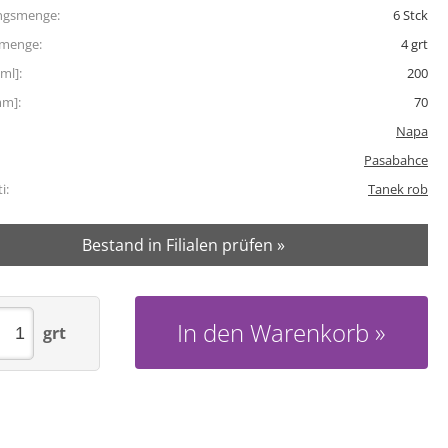
ngsmenge:
6
Stck
tmenge:
4
grt
ml]:
200
mm]:
70
Napa
Pasabahce
i:
Tanek rob
Bestand in Filialen prüfen »
In den Warenkorb
grt