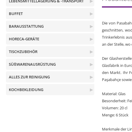
LEBENSMITTELLAGERUNG & -TRANSPORT
▶
BUFFET
▶
Die von Pasabahç
BARAUSSTATTUNG
▶
geschnitten, wo
Trinkerlebnis au
HORECA-GERÄTE
▶
an der Stelle, wo
TISCHZUBEHÖR
▶
Der Glasherstell
SÜßWARENAUSRÜSTUNG
▶
Glasfabrik in Eu
den Markt. Ihr F
ALLES ZUR REINIGUNG
▶
Paşabahçe sowie 
KOCHBEKLEIDUNG
▶
Material: Glas
Besonderheit: F
Volumen: 20 cl
Menge: 6 Stück
Merkmale der Lin