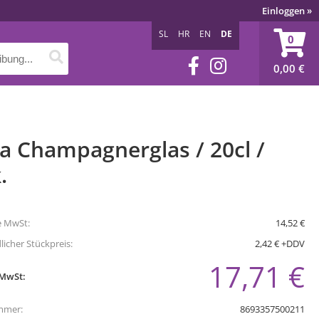
Einloggen
»
SL
HR
EN
DE
0
0,00
€
a Champagnerglas / 20cl /
.
e MwSt:
14,52 €
icher Stückpreis:
2,42 € +DDV
17,71 €
 MwSt:
mmer:
8693357500211