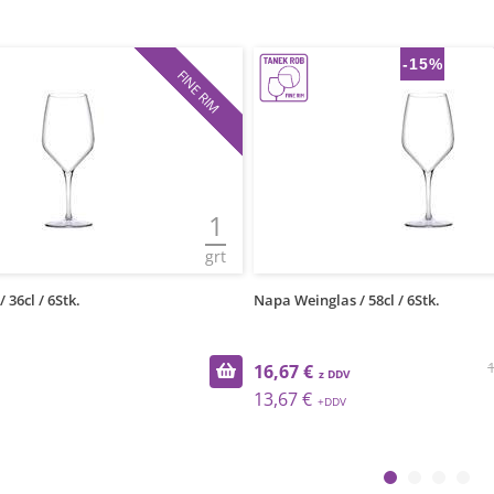
-15%
FINE RIM
1
grt
 36cl / 6Stk.
Napa Weinglas / 58cl / 6Stk.
1
16,67 €
13,67 €