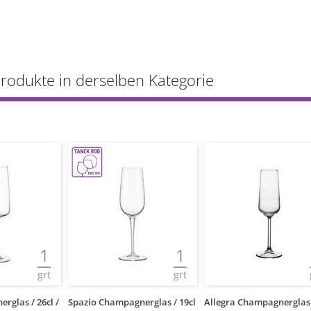
Produkte in derselben Kategorie
1
1
grt
grt
glas / 26cl /
Spazio Champagnerglas / 19cl
Allegra Champagnerglas