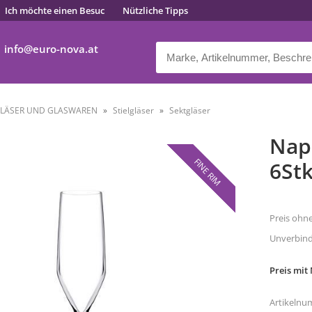
Ich möchte einen Besuc
Nützliche Tipps
info
euro-nova.at
LÄSER UND GLASWAREN
Stielgläser
Sektgläser
Nap
FINE RIM
6Stk
Preis ohn
Unverbindl
Preis mit
Artikelnu