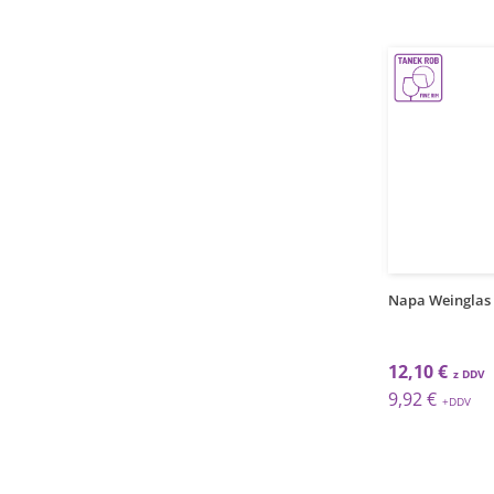
FINE RIM
1
t
grt
Napa Weinglas / 47cl / 6Stk.
Napa Weinglas /
18,93 €
12,10 €
15,52 €
9,92 €