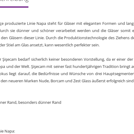
e produzierte Linie Napa steht für Gläser mit eleganten Formen und lang
durch sie dünner und schöner verarbeitet werden und die Gläser somit el
s den Gläsern dieser Linie. Durch die Produktionstechnologie des Ziehens de
 der Stiel am Glas ansetzt, kann wesentlich perfekter sein.
er Şişecam bedarf sicherlich keiner besonderen Vorstellung, da er einer d
ropa und der Welt. Şişecam mit seiner fast hundertjährigen Tradition bringt
okus liegt darauf, die Bedürfnisse und Wünsche von drei Hauptsegmenten
den neueren Marken Nude, Borcam und Zest Glass äußerst erfolgreich sind
einer Rand, besonders dünner Rand
ie Napa: