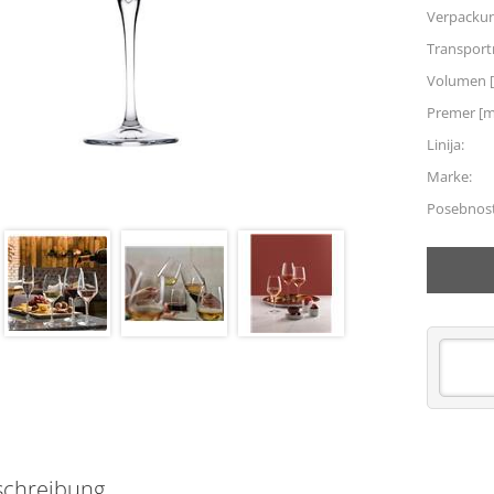
Verpacku
Transpor
Volumen [
Premer [
Linija:
Marke:
Posebnost
schreibung