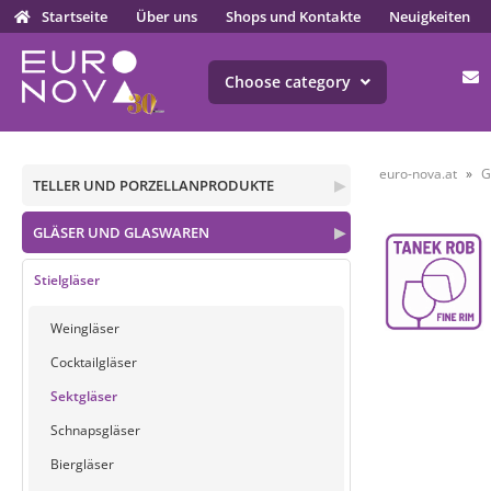
Startseite
Über uns
Shops und Kontakte
Neuigkeiten
Choose category
euro-nova.at
G
TELLER UND PORZELLANPRODUKTE
▶
GLÄSER UND GLASWAREN
▶
Stielgläser
Weingläser
Cocktailgläser
Sektgläser
Schnapsgläser
Biergläser