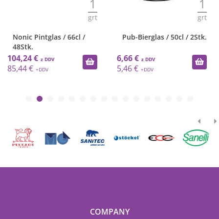
1
1
grt
grt
Nonic Pintglas / 66cl /
Pub-Bierglas / 50cl / 2Stk.
48Stk.
104,24 €
6,66 €
85,44 €
5,46 €
COMPANY