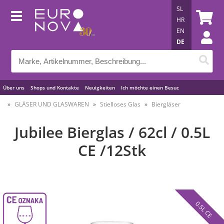
SL
HR
EN
DE
Über uns
Shops und Kontakte
Neuigkeiten
Ich möchte einen Besuc
Nützliche Tipps
GLÄSER UND GLASWAREN
Stielloses Glas
Biergläser
Jubilee Bierglas / 62cl / 0.5L
CE /12Stk
0.5L CE