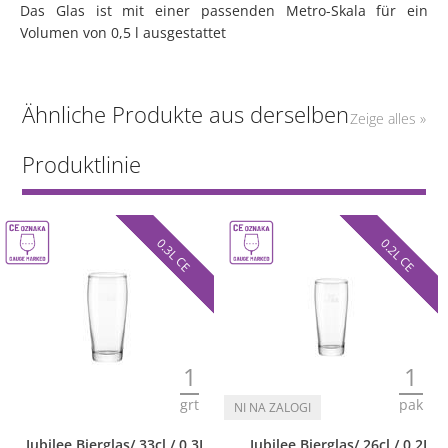
Das Glas ist mit einer passenden Metro-Skala für ein
Volumen von 0,5 l ausgestattet
Ähnliche Produkte aus derselben
Zeige alles »
Produktlinie
0.3L CE
0.2L CE
1
1
grt
pak
Jubilee Bierglas/ 33cl / 0.3L
Jubilee Bierglas/ 26cl / 0.2L