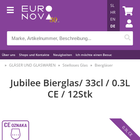
SL
HR
EN
DE
Über uns
Shops und Kontakte
Neuigkeiten
Ich möchte einen Besuc
Nützliche Tipps
GLÄSER UND GLASWAREN
Stielloses Glas
Biergläser
Jubilee Bierglas/ 33cl / 0.3L
CE / 12Stk
0.3L CE