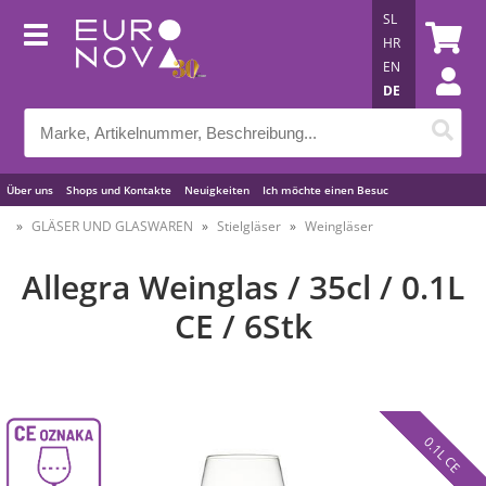
SL
HR
EN
DE
Über uns
Shops und Kontakte
Neuigkeiten
Ich möchte einen Besuc
Nützliche Tipps
GLÄSER UND GLASWAREN
Stielgläser
Weingläser
Allegra Weinglas / 35cl / 0.1L
CE / 6Stk
0.1L CE