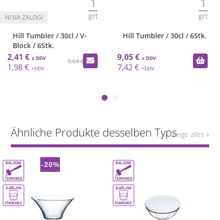
1
1
grt
grt
Hill Tumbler / 30cl / V-
Hill Tumbler / 30cl / 6Stk.
Block / 6Stk.
2,41 €
9,05 €
9,64 €
1,98 €
7,42 €
Ähnliche Produkte desselben Typs
Zeige alles »
-20%