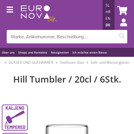
SL
HR
EN
DE
Über uns
Shops und Kontakte
Neuigkeiten
Ich möchte einen Besuc
Nützliche Tipps
GLÄSER UND GLASWAREN
Stielloses Glas
Saft- und Wassergläser
Hill Tumbler / 20cl / 6Stk.