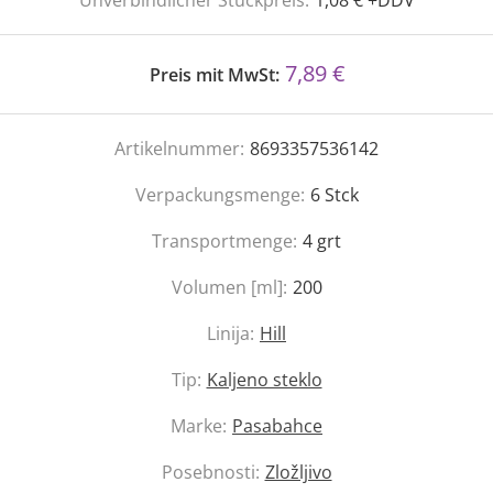
Unverbindlicher Stückpreis:
1,08 € +DDV
7,89 €
Preis mit MwSt:
Artikelnummer:
8693357536142
Verpackungsmenge:
6
Stck
Transportmenge:
4
grt
Volumen [ml]:
200
Linija:
Hill
Tip:
Kaljeno steklo
Marke:
Pasabahce
Posebnosti:
Zložljivo