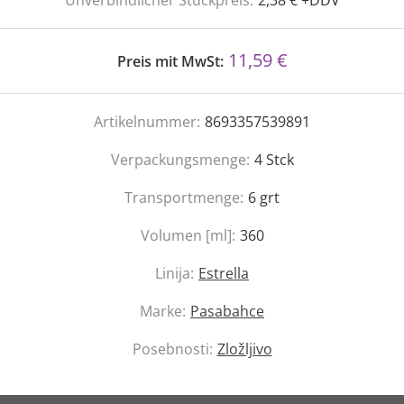
Unverbindlicher Stückpreis:
2,38 € +DDV
11,59 €
Preis mit MwSt:
Artikelnummer:
8693357539891
Verpackungsmenge:
4
Stck
Transportmenge:
6
grt
Volumen [ml]:
360
Linija:
Estrella
Marke:
Pasabahce
Posebnosti:
Zložljivo