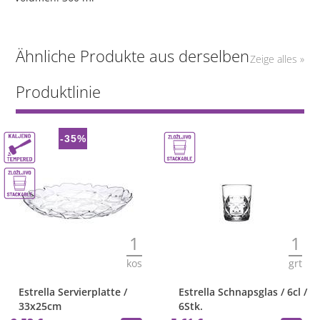
Ähnliche Produkte aus derselben
Zeige alles »
Produktlinie
-35%
1
1
kos
grt
Estrella Servierplatte /
Estrella Schnapsglas / 6cl /
33x25cm
6Stk.