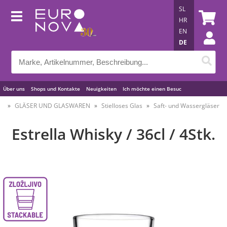
SL
HR
EN
DE
Über uns
Shops und Kontakte
Neuigkeiten
Ich möchte einen Besuc
Nützliche Tipps
GLÄSER UND GLASWAREN
Stielloses Glas
Saft- und Wassergläser
Estrella Whisky / 36cl / 4Stk.