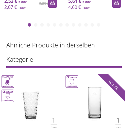
2,53 €
5,61 €
3,89 €
2,07 €
4,60 €
Ähnliche Produkte in derselben
Kategorie
0.2L CE
1
1
kos
grt