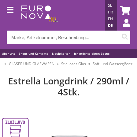
SL
HR
EN
DE
Über uns
Shops und Kontakte
Neuigkeiten
Ich möchte einen Besuc
Nützliche Tipps
GLÄSER UND GLASWAREN
Stielloses Glas
Saft- und Wassergläser
Estrella Longdrink / 290ml /
4Stk.