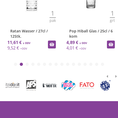
1
1
pak
grt
Ratan Wasser / 27cl /
Pop Hiball Glas / 25cl / 6
12Stk.
kom
11,61 €
4,89 €
9,52 €
4,01 €