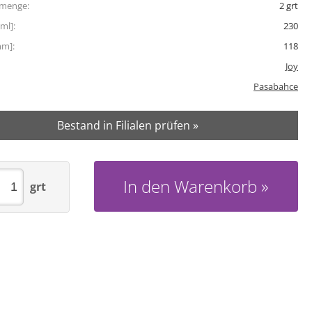
tmenge:
2
grt
ml]:
230
mm]:
118
Joy
Pasabahce
Bestand in Filialen prüfen »
In den Warenkorb
grt