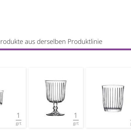
Produkte aus derselben Produktlinie
1
1
grt
grt