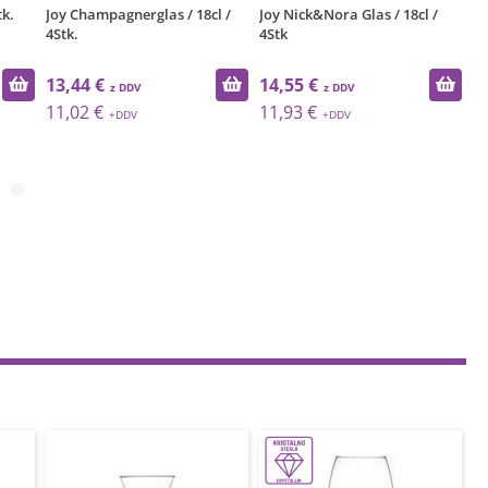
tk.
Joy Champagnerglas / 18cl /
Joy Nick&Nora Glas / 18cl /
Jo
4Stk.
4Stk
13,44 €
14,55 €
1
11,02 €
11,93 €
1