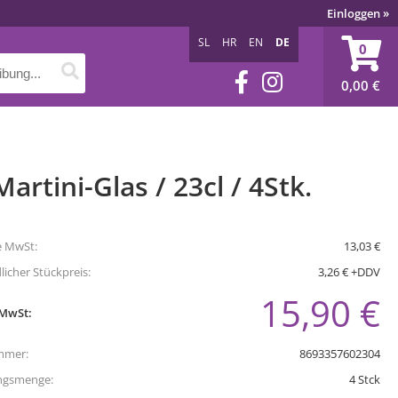
Einloggen
»
SL
HR
EN
DE
0
0,00
€
Martini-Glas / 23cl / 4Stk.
e MwSt:
13,03 €
icher Stückpreis:
3,26 € +DDV
15,90 €
 MwSt:
mmer:
8693357602304
ngsmenge:
4
Stck