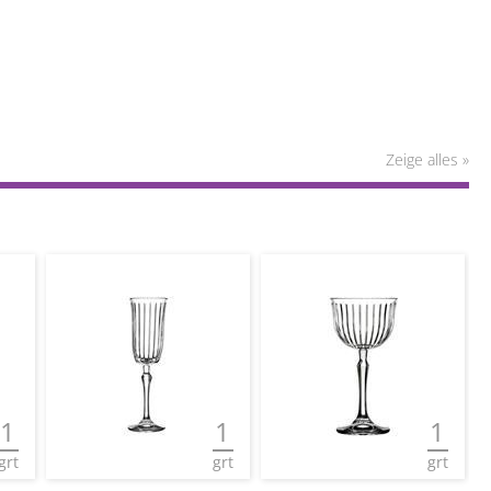
Zeige alles »
1
1
1
grt
grt
grt