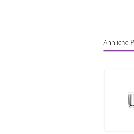
Ähnliche 
1
1
grt
grt