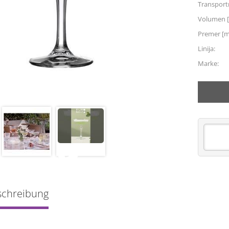
Transpor
Volumen [
Premer [
Linija:
Marke:
schreibung