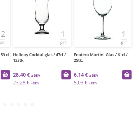
12
1
1
os
grt
grt
59 cl
Holiday Cocktailglas / 47cl /
Enoteca Martini-Glas / 61cl /
Re
12Stk.
2Stk.
6S
28,40 €
6,14 €
2
23,28 €
5,03 €
1