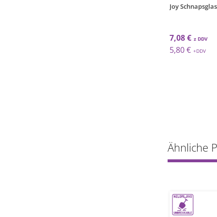
all Glas / 48cl / 4Stk.
Joy Cocktailglas / 50cl / 4Stk.
Joy Schnapsglas /
 €
17,34 €
7,08 €
 €
14,21 €
5,80 €
Ähnliche 