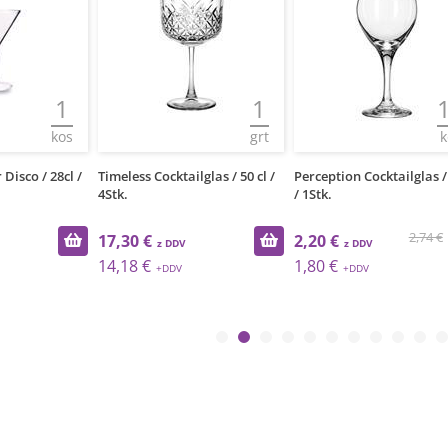
1
1
kos
grt
k
isco / 28cl /
Timeless Cocktailglas / 50 cl /
Perception Cocktailglas / 
4Stk.
/ 1Stk.
2,74 €
17,30 €
2,20 €
14,18 €
1,80 €