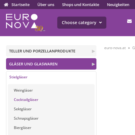
Startseite
Über uns
Shops und Kontakte
Neuigkeiten
Choose category
euro-nova.at
G
TELLER UND PORZELLANPRODUKTE
▶
GLÄSER UND GLASWAREN
▶
Stielgläser
Weingläser
Cocktailgläser
Sektgläser
Schnapsgläser
Biergläser