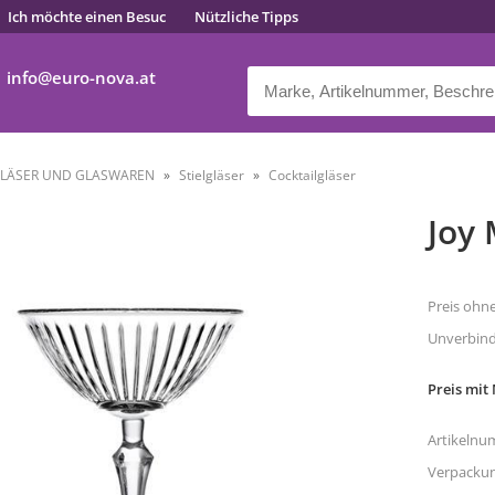
Ich möchte einen Besuc
Nützliche Tipps
info
euro-nova.at
LÄSER UND GLASWAREN
Stielgläser
Cocktailgläser
Joy 
Preis ohn
Unverbindl
Preis mit
Artikelnu
Verpacku