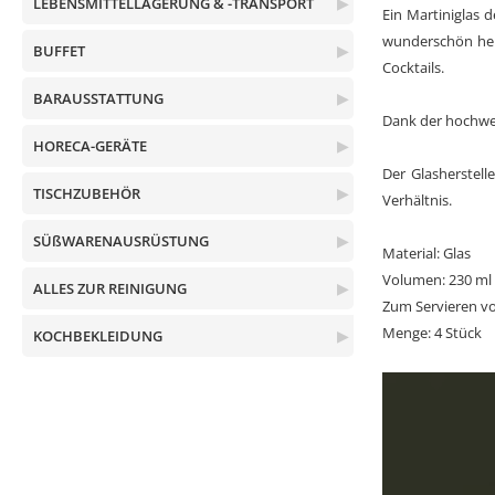
LEBENSMITTELLAGERUNG & -TRANSPORT
▶
Ein Martiniglas d
wunderschön her
BUFFET
▶
Cocktails.
BARAUSSTATTUNG
▶
Dank der hochwer
HORECA-GERÄTE
▶
Der Glasherstell
TISCHZUBEHÖR
▶
Verhältnis.
SÜßWARENAUSRÜSTUNG
▶
Material: Glas
Volumen: 230 ml
ALLES ZUR REINIGUNG
▶
Zum Servieren von
Menge: 4 Stück
KOCHBEKLEIDUNG
▶