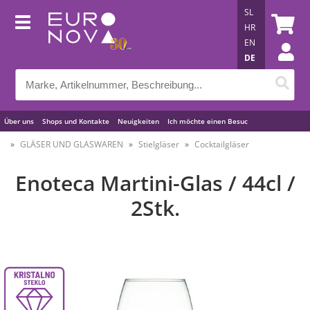
SL
HR
EN
DE
Über uns
Shops und Kontakte
Neuigkeiten
Ich möchte einen Besuc
Nützliche Tipps
GLÄSER UND GLASWAREN
Stielgläser
Cocktailgläser
Enoteca Martini-Glas / 44cl /
2Stk.