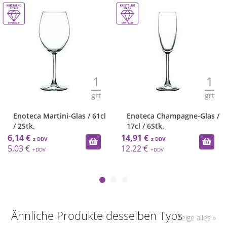
1
1
grt
grt
Enoteca Martini-Glas / 61cl
Enoteca Champagne-Glas /
/ 2Stk.
17cl / 6Stk.
6,14 €
14,91 €
5,03 €
12,22 €
Ähnliche Produkte desselben Typs
Zeige alles »