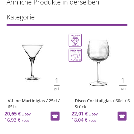
Ähnliche Produkte in derselben
Kategorie
1
1
grt
pak
V-Line Martiniglas / 25cl /
Disco Cocktailglas / 60cl / 6
6Stk.
Stück
20,65 €
22,01 €
16,93 €
18,04 €