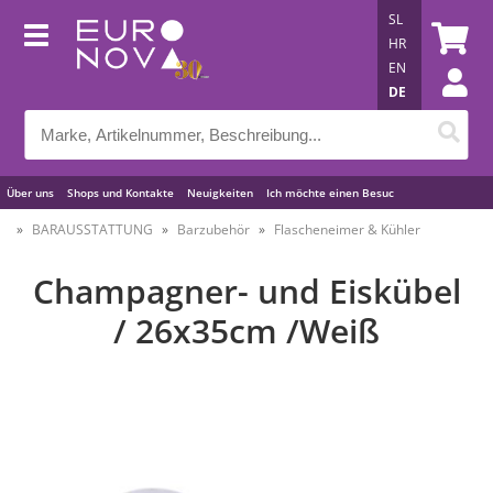
SL
HR
EN
DE
Über uns
Shops und Kontakte
Neuigkeiten
Ich möchte einen Besuc
Nützliche Tipps
BARAUSSTATTUNG
Barzubehör
Flascheneimer & Kühler
Champagner- und Eiskübel
/ 26x35cm /Weiß