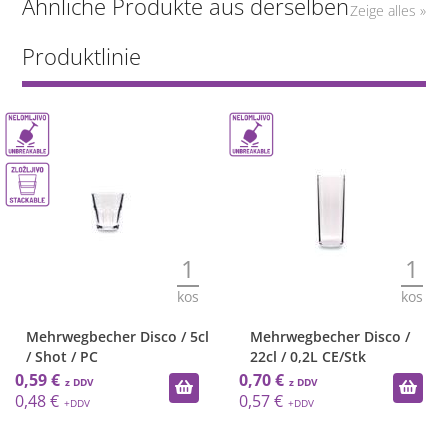
Ähnliche Produkte aus derselben
Zeige alles »
Produktlinie
1
1
kos
kos
Mehrwegbecher Disco / 5cl
Mehrwegbecher Disco /
/ Shot / PC
22cl / 0,2L CE/Stk
0,59 €
0,70 €
0,48 €
0,57 €