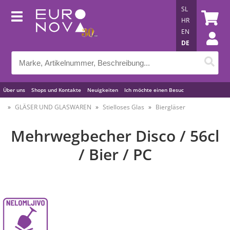
SL
HR
EN
DE
Über uns
Shops und Kontakte
Neuigkeiten
Ich möchte einen Besuc
Nützliche Tipps
GLÄSER UND GLASWAREN
Stielloses Glas
Biergläser
Mehrwegbecher Disco / 56cl
/ Bier / PC