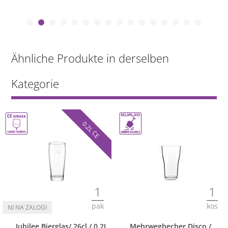
Ähnliche Produkte in derselben
Kategorie
0.2L CE
1
1
pak
kos
Jubilee Bierglas/ 26cl / 0.2L
Mehrwegbecher Disco /