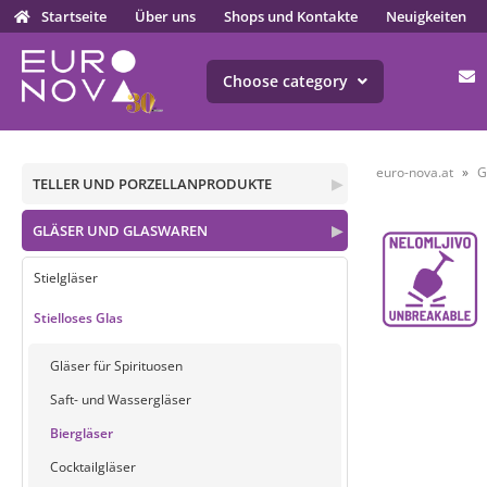
Startseite
Über uns
Shops und Kontakte
Neuigkeiten
Choose category
euro-nova.at
G
TELLER UND PORZELLANPRODUKTE
▶
GLÄSER UND GLASWAREN
▶
Stielgläser
Stielloses Glas
Gläser für Spirituosen
Saft- und Wassergläser
Biergläser
Cocktailgläser