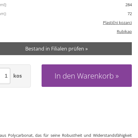
ml]:
284
mm]:
72
Plastični kozarci
Rubikap
Bestand in Filialen prüfen »
In den Warenkorb
kos
aus Polycarbonat, das für seine Robustheit und Widerstandsfähigkeit