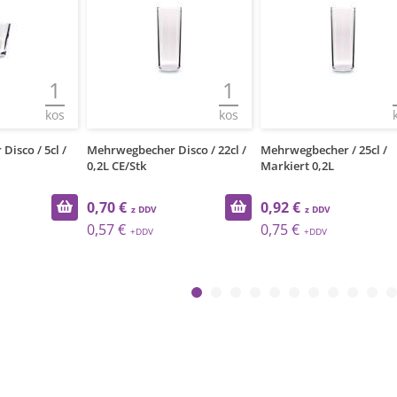
1
1
kos
kos
isco / 5cl /
Mehrwegbecher Disco / 22cl /
Mehrwegbecher / 25cl /
0,2L CE/Stk
Markiert 0,2L
0,70 €
0,92 €
0,57 €
0,75 €