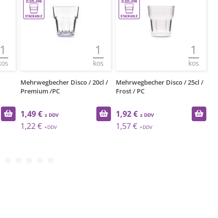
1
1
1
kos
kos
kos
Mehrwegbecher Disco / 20cl /
Mehrwegbecher Disco / 25cl /
Me
Premium /PC
Frost / PC
P
1,49 €
1,92 €
1
1,22 €
1,57 €
1