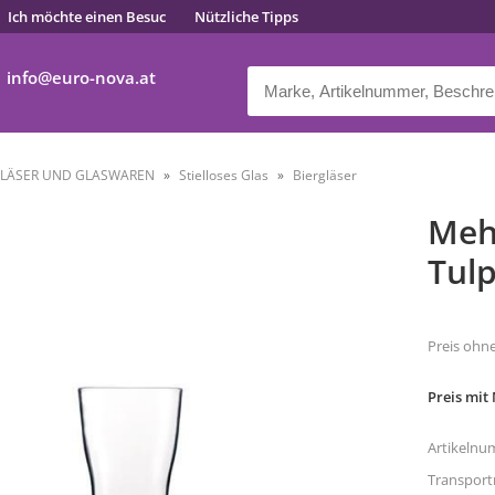
Ich möchte einen Besuc
Nützliche Tipps
info
euro-nova.at
LÄSER UND GLASWAREN
Stielloses Glas
Biergläser
Mehr
Tulp
Preis ohn
Preis mit
Artikelnu
Transpor