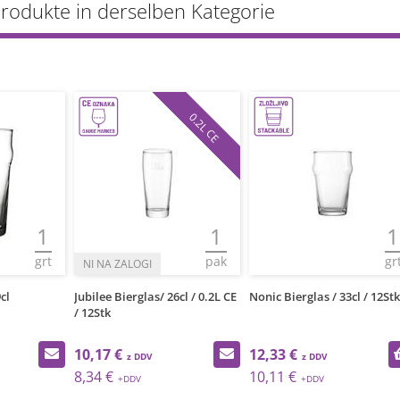
Produkte in derselben Kategorie
0.2L CE
1
1
pak
grt
 26cl / 0.2L CE
Nonic Bierglas / 33cl / 12Stk.
Nicol Bierkrug / 25cl
12,33 €
14,03 €
10,11 €
11,50 €