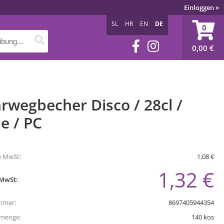
Einloggen
»
SL
HR
EN
DE
0
0,00
€
wegbecher Disco / 28cl /
e / PC
e MwSt:
1,08 €
1,32 €
 MwSt:
mmer:
8697405944354
tmenge:
140
kos