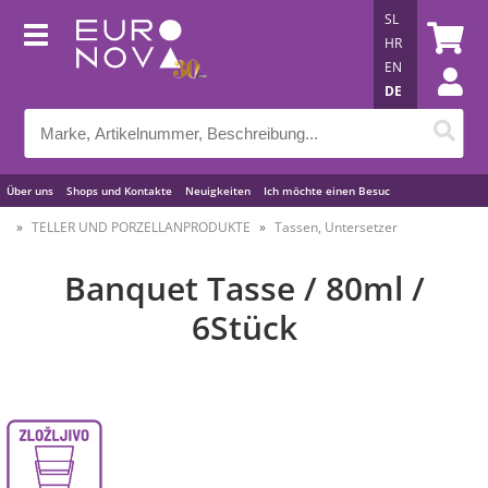
SL
HR
EN
DE
Über uns
Shops und Kontakte
Neuigkeiten
Ich möchte einen Besuc
Nützliche Tipps
TELLER UND PORZELLANPRODUKTE
Tassen, Untersetzer
Banquet Tasse / 80ml /
6Stück