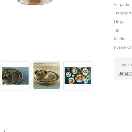
Verpacku
Transpor
Linija:
Tip:
Marke:
Posebnost
Lagerb
Benach