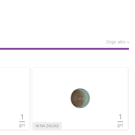
Zeige alles »
1
1
grt
grt