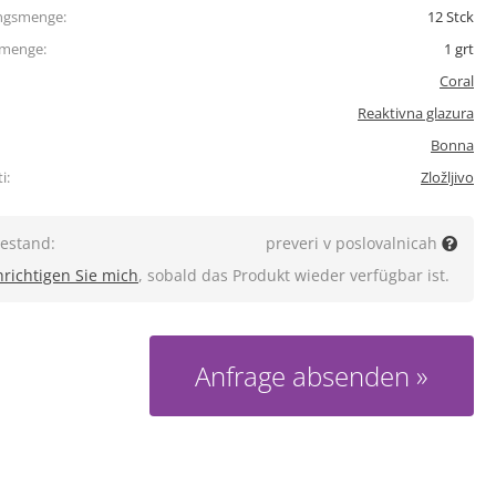
ngsmenge:
12
Stck
tmenge:
1
grt
Coral
Reaktivna glazura
Bonna
i:
Zložljivo
estand:
preveri v poslovalnicah
richtigen Sie mich
, sobald das Produkt wieder verfügbar ist.
Anfrage absenden