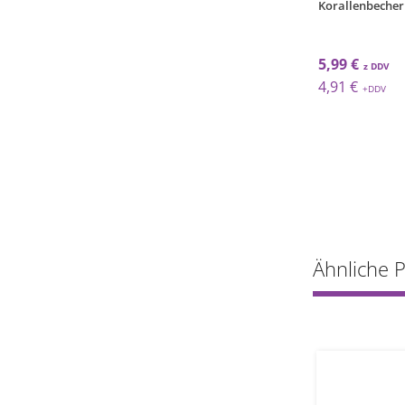
Coral Schale / 19cm / 12Stk
Korallenbecher
107,68 €
5,99 €
88,26 €
4,91 €
Ähnliche 