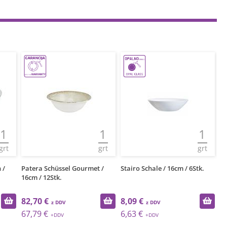
1
1
1
grt
grt
grt
 /
Patera Schüssel Gourmet /
Stairo Schale / 16cm / 6Stk.
Fl
16cm / 12Stk.
82,70 €
8,09 €
7
67,79 €
6,63 €
6