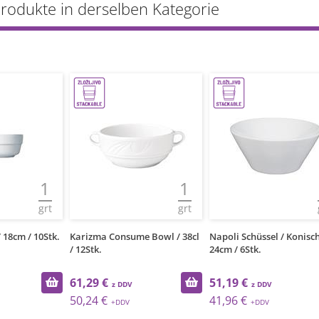
Produkte in derselben Kategorie
1
1
grt
grt
 18cm / 10Stk.
Karizma Consume Bowl / 38cl
Napoli Schüssel / Konisch
/ 12Stk.
24cm / 6Stk.
61,29 €
51,19 €
50,24 €
41,96 €