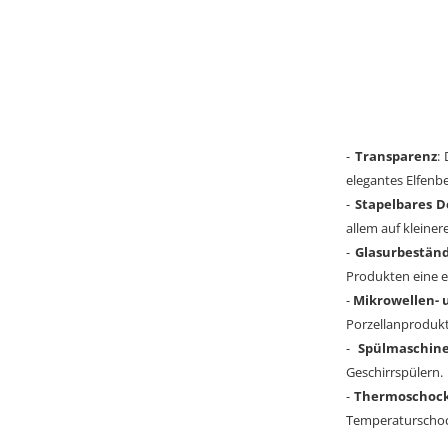
-
Transparenz
:
elegantes Elfenbe
-
Stapelbares D
allem auf kleine
-
Glasurbeständ
Produkten eine ex
-
Mikrowellen- 
Porzellanprodukt
-
Spülmaschine
Geschirrspülern.
-
Thermoschock
Temperaturscho