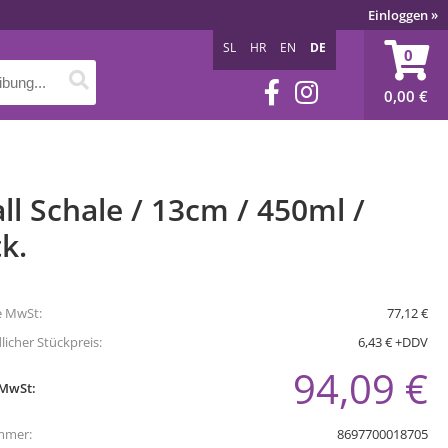
Einloggen
»
SL
HR
EN
DE
0
0,00
€
ll Schale / 13cm / 450ml /
k.
e MwSt:
77,12 €
icher Stückpreis:
6,43 € +DDV
94,09 €
 MwSt:
mmer:
8697700018705