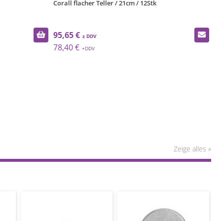
Corall flacher Teller / 21cm / 12Stk
Co
95,65 €
1
78,40 €
8
Zeige alles »