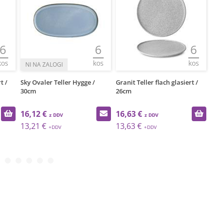
6
6
kos
kos
Sky Ovaler Teller Hygge /
Granit Teller flach glasiert /
Sapph
30cm
26cm
6Stk.
16,12 €
16,63 €
28,7
13,21 €
13,63 €
23,5