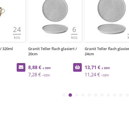
24
6
6
kos
kos
kos
20ml
Granit Teller flach glasiert /
Granit Teller flach glasiert /
20cm
24cm
8,88 €
13,71 €
7,28 €
11,24 €