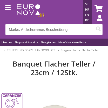
SL
HR
EN
DE
Über uns
Shops und Kontakte
Neuigkeiten
Ich möchte einen Besuc
Nützliche Tipps
TELLER UND PORZELLANPRODUKTE
Essgeschirr
Flache Teller
Banquet Flacher Teller /
23cm / 12Stk.