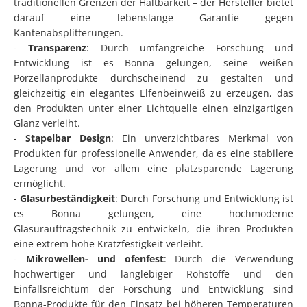
traditionellen Grenzen der Haltbarkeit – der Hersteller bietet
darauf eine lebenslange Garantie gegen
Kantenabsplitterungen.
-
Transparenz
: Durch umfangreiche Forschung und
Entwicklung ist es Bonna gelungen, seine weißen
Porzellanprodukte durchscheinend zu gestalten und
gleichzeitig ein elegantes Elfenbeinweiß zu erzeugen, das
den Produkten unter einer Lichtquelle einen einzigartigen
Glanz verleiht.
-
Stapelbar Design
: Ein unverzichtbares Merkmal von
Produkten für professionelle Anwender, da es eine stabilere
Lagerung und vor allem eine platzsparende Lagerung
ermöglicht.
-
Glasurbeständigkeit
: Durch Forschung und Entwicklung ist
es Bonna gelungen, eine hochmoderne
Glasurauftragstechnik zu entwickeln, die ihren Produkten
eine extrem hohe Kratzfestigkeit verleiht.
-
Mikrowellen- und ofenfest
: Durch die Verwendung
hochwertiger und langlebiger Rohstoffe und den
Einfallsreichtum der Forschung und Entwicklung sind
Bonna-Produkte für den Einsatz bei höheren Temperaturen