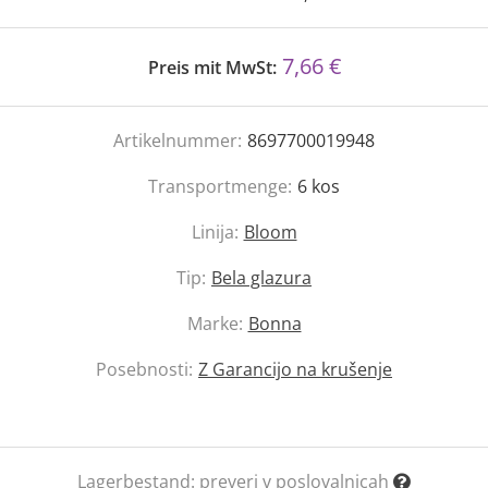
7,66 €
Preis mit MwSt:
Artikelnummer:
8697700019948
Transportmenge:
6
kos
Linija:
Bloom
Tip:
Bela glazura
Marke:
Bonna
Posebnosti:
Z Garancijo na krušenje
Lagerbestand:
preveri v poslovalnicah