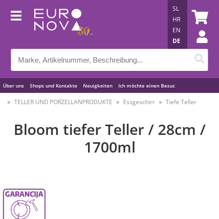
SL
HR
EN
DE
Über uns
Shops und Kontakte
Neuigkeiten
Ich möchte einen Besuc
Nützliche Tipps
TELLER UND PORZELLANPRODUKTE
Essgeschirr
Tiefe Teller
Bloom tiefer Teller / 28cm /
1700ml