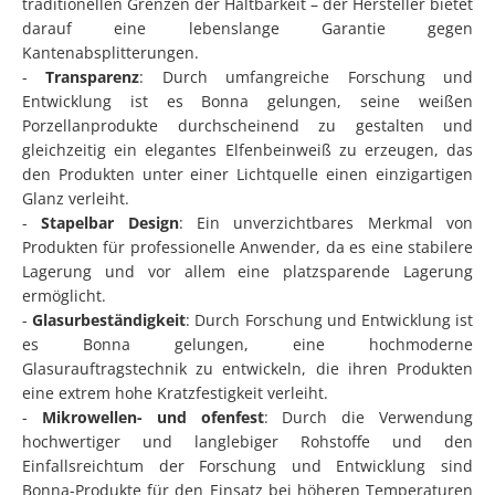
traditionellen Grenzen der Haltbarkeit – der Hersteller bietet
darauf eine lebenslange Garantie gegen
Kantenabsplitterungen.
-
Transparenz
: Durch umfangreiche Forschung und
Entwicklung ist es Bonna gelungen, seine weißen
Porzellanprodukte durchscheinend zu gestalten und
gleichzeitig ein elegantes Elfenbeinweiß zu erzeugen, das
den Produkten unter einer Lichtquelle einen einzigartigen
Glanz verleiht.
-
Stapelbar Design
: Ein unverzichtbares Merkmal von
Produkten für professionelle Anwender, da es eine stabilere
Lagerung und vor allem eine platzsparende Lagerung
ermöglicht.
-
Glasurbeständigkeit
: Durch Forschung und Entwicklung ist
es Bonna gelungen, eine hochmoderne
Glasurauftragstechnik zu entwickeln, die ihren Produkten
eine extrem hohe Kratzfestigkeit verleiht.
-
Mikrowellen- und ofenfest
: Durch die Verwendung
hochwertiger und langlebiger Rohstoffe und den
Einfallsreichtum der Forschung und Entwicklung sind
Bonna-Produkte für den Einsatz bei höheren Temperaturen