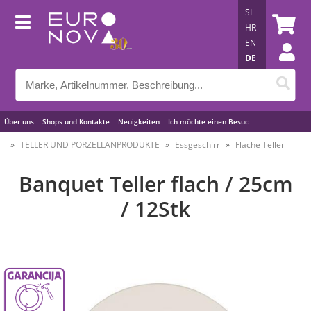
SL
HR
EN
DE
Über uns
Shops und Kontakte
Neuigkeiten
Ich möchte einen Besuc
Nützliche Tipps
TELLER UND PORZELLANPRODUKTE
Essgeschirr
Flache Teller
Banquet Teller flach / 25cm
/ 12Stk