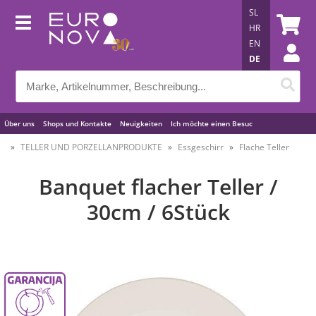
SL
HR
EN
DE
Über uns
Shops und Kontakte
Neuigkeiten
Ich möchte einen Besuc
Nützliche Tipps
TELLER UND PORZELLANPRODUKTE
Essgeschirr
Flache Teller
Banquet flacher Teller /
30cm / 6Stück