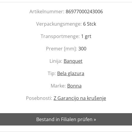
Artikelnummer:
86977000243006
Verpackungsmenge:
6
Stck
Transportmenge:
1
grt
Premer [mm]:
300
Linija:
Banquet
Tip:
Bela glazura
Marke:
Bonna
Posebnosti:
Z Garancijo na krušenje
Bestand in Filialen prüfen »