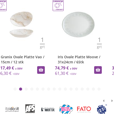
1
1
grt
grt
Iris Ovale Platte Moove /
Delta Flacher Teller / 28cm
31x24cm / 6Stk
/ 6Stk.
74,79 €
36,56 €
61,30 €
29,97 €