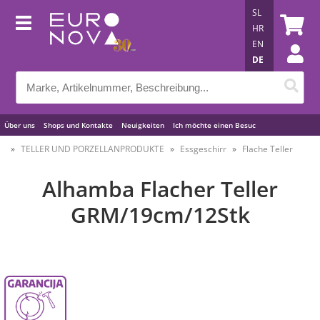
SL
HR
EN
DE
Über uns
Shops und Kontakte
Neuigkeiten
Ich möchte einen Besuc
Nützliche Tipps
TELLER UND PORZELLANPRODUKTE
Essgeschirr
Flache Teller
Alhamba Flacher Teller
GRM/19cm/12Stk