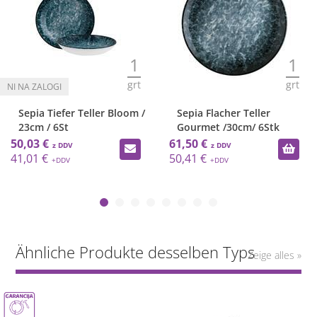
1
1
grt
grt
Sepia Tiefer Teller Bloom /
Sepia Flacher Teller
23cm / 6St
Gourmet /30cm/ 6Stk
50,03 €
61,50 €
41,01 €
50,41 €
Ähnliche Produkte desselben Typs
Zeige alles »