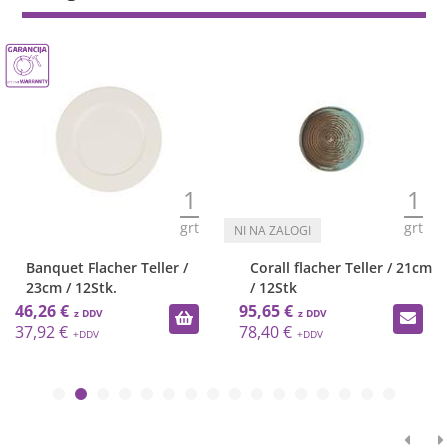
1
1
grt
grt
Banquet Flacher Teller /
Corall flacher Teller / 21cm
23cm / 12Stk.
/ 12Stk
46,26 €
95,65 €
37,92 €
78,40 €