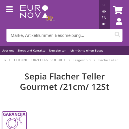
SL
HR
EN
DE
Über uns
Shops und Kontakte
Neuigkeiten
Ich möchte einen Besuc
Nützliche Tipps
TELLER UND PORZELLANPRODUKTE
Essgeschirr
Flache Teller
Sepia Flacher Teller
Gourmet /21cm/ 12St