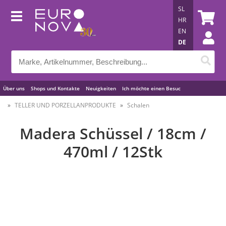
SL
HR
EN
DE
Über uns
Shops und Kontakte
Neuigkeiten
Ich möchte einen Besuc
Nützliche Tipps
TELLER UND PORZELLANPRODUKTE
Schalen
Madera Schüssel / 18cm /
470ml / 12Stk