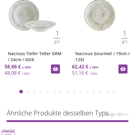
1
1
grt
grt
Nacrous Tiefer Teller GRM
Nacrous Gourmet / 19cm /
/ 24cm / 6Stk
12St
58,66 €
62,42 €
48,08 €
51,16 €
Ähnliche Produkte desselben Typs
Zeige alles »