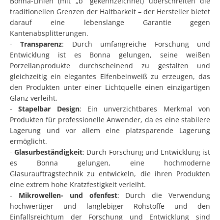
Bonna-Linien (mit „b“ gekennzeichnet) überschreiten die
traditionellen Grenzen der Haltbarkeit – der Hersteller bietet
darauf eine lebenslange Garantie gegen
Kantenabsplitterungen.
-
Transparenz
: Durch umfangreiche Forschung und
Entwicklung ist es Bonna gelungen, seine weißen
Porzellanprodukte durchscheinend zu gestalten und
gleichzeitig ein elegantes Elfenbeinweiß zu erzeugen, das
den Produkten unter einer Lichtquelle einen einzigartigen
Glanz verleiht.
-
Stapelbar Design
: Ein unverzichtbares Merkmal von
Produkten für professionelle Anwender, da es eine stabilere
Lagerung und vor allem eine platzsparende Lagerung
ermöglicht.
-
Glasurbeständigkeit
: Durch Forschung und Entwicklung ist
es Bonna gelungen, eine hochmoderne
Glasurauftragstechnik zu entwickeln, die ihren Produkten
eine extrem hohe Kratzfestigkeit verleiht.
-
Mikrowellen- und ofenfest
: Durch die Verwendung
hochwertiger und langlebiger Rohstoffe und den
Einfallsreichtum der Forschung und Entwicklung sind