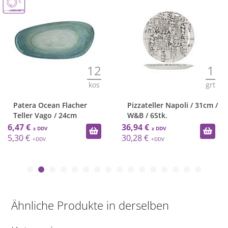
12
1
kos
grt
Patera Ocean Flacher
Pizzateller Napoli / 31cm /
Teller Vago / 24cm
W&B / 6Stk.
6,47 €
36,94 €
5,30 €
30,28 €
Ähnliche Produkte in derselben