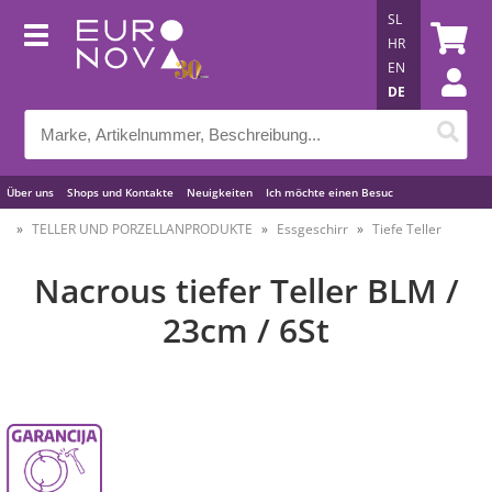
SL
HR
EN
DE
Über uns
Shops und Kontakte
Neuigkeiten
Ich möchte einen Besuc
Nützliche Tipps
TELLER UND PORZELLANPRODUKTE
Essgeschirr
Tiefe Teller
Nacrous tiefer Teller BLM /
23cm / 6St