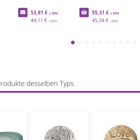
53,81 €
55,31 €
44,11 €
45,34 €
Produkte desselben Typs