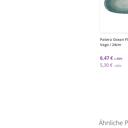
1
12
grt
kos
 Tiefer Teller Bloom /
Madera Tie.Teller Gourmet /
Patera Ocean Fl
 6Stk
15cm / 330ml
Vago / 24cm
 €
3,38 €
6,47 €
 €
2,77 €
5,30 €
Ähnliche 