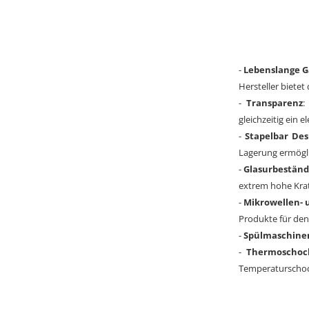
-
Lebenslange G
Hersteller biete
-
Transparenz
:
gleichzeitig ein 
-
Stapelbar Des
Lagerung ermögli
-
Glasurbeständ
extrem hohe Kratz
-
Mikrowellen- 
Produkte für den
-
Spülmaschine
-
Thermoschoc
Temperaturscho