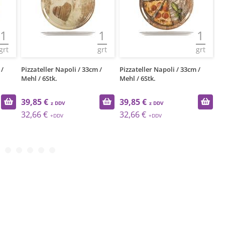
1
1
1
grt
grt
grt
 /
Pizzateller Napoli / 33cm /
Pizzateller Napoli / 33cm /
Pi
Mehl / 6Stk.
Mehl / 6Stk.
Fo
39,85 €
39,85 €
3
32,66 €
32,66 €
3