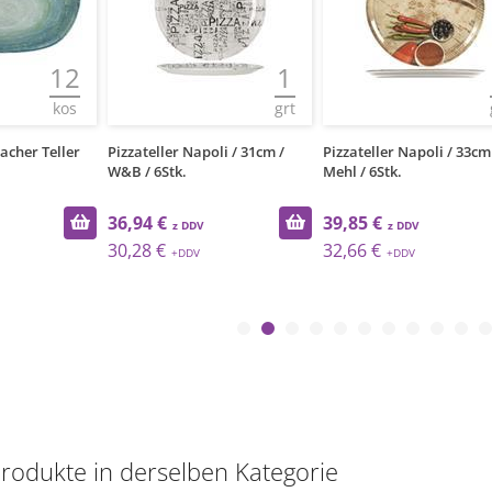
12
1
kos
grt
acher Teller
Pizzateller Napoli / 31cm /
Pizzateller Napoli / 33cm
W&B / 6Stk.
Mehl / 6Stk.
36,94 €
39,85 €
30,28 €
32,66 €
Produkte in derselben Kategorie