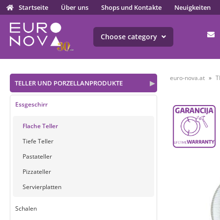
Startseite
Über uns
Shops und Kontakte
Neuigkeiten
Choose category
euro-nova.at
T
TELLER UND PORZELLANPRODUKTE
▶
Essgeschirr
Flache Teller
Tiefe Teller
Pastateller
Pizzateller
Servierplatten
Schalen