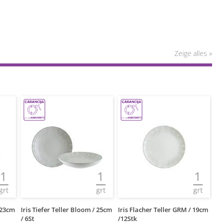
Zeige alles »
1
1
1
grt
grt
grt
/ 23cm
Iris Tiefer Teller Bloom / 25cm
Iris Flacher Teller GRM / 19cm
Ir
/ 6St
/12Stk
/ 