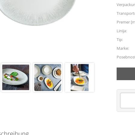
Verpacku
Transpor
Premer [
Linija:
Tip:
Marke:
Posebnost
schreibung