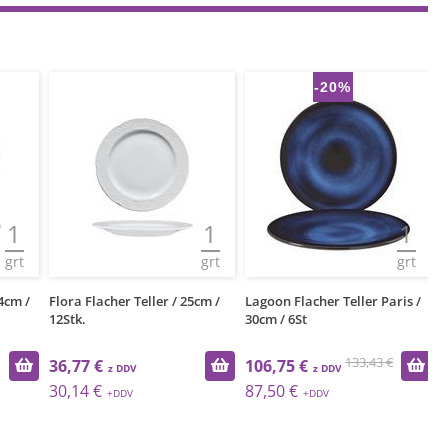
-20%
1
1
1
grt
grt
grt
cm /
Flora Flacher Teller / 25cm /
Lagoon Flacher Teller Paris /
Is
12Stk.
30cm / 6St
/ 
133,43 €
36,77 €
106,75 €
6
30,14 €
87,50 €
5