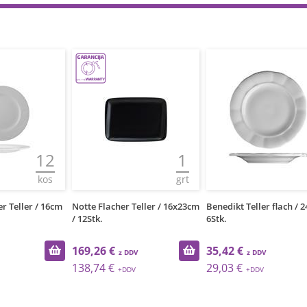
12
1
kos
grt
 Teller / 16cm
Notte Flacher Teller / 16x23cm
Benedikt Teller flach / 24
/ 12Stk.
6Stk.
169,26 €
35,42 €
138,74 €
29,03 €