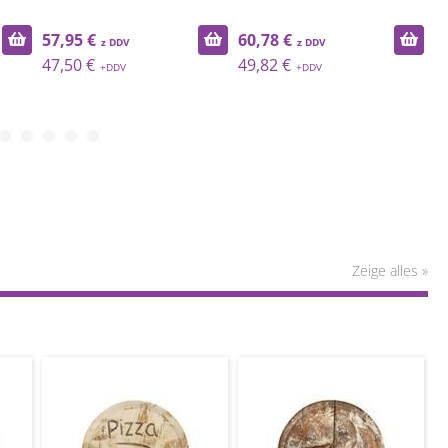
57,95 €
60,78 €
6
47,50 €
49,82 €
5
Zeige alles »