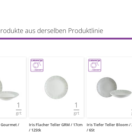
Produkte aus derselben Produktlinie
1
1
grt
grt
er Gourmet /
Iris Flacher Teller GRM / 17cm
Iris Tiefer Teller Bloom 
/ 12Stk
/ 6St