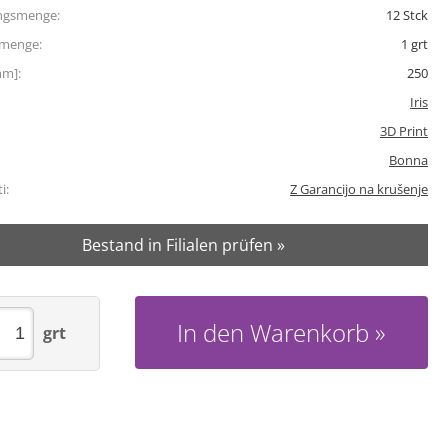
ngsmenge:
12
Stck
tmenge:
1
grt
mm]:
250
Iris
3D Print
Bonna
i:
Z Garancijo na krušenje
Bestand in Filialen prüfen »
In den Warenkorb
grt