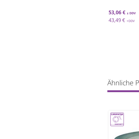
 €
94,98 €
53,06 €
 €
77,85 €
43,49 €
Ähnliche 