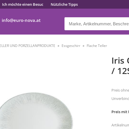
Ich möchte einen Besuc
Nützliche Tipps
info
euro-nova.at
ELLER UND PORZELLANPRODUKTE
Essgeschirr
Flache Teller
Iris
/ 12
Preis ohn
Unverbindl
Preis mit
Artikelnu