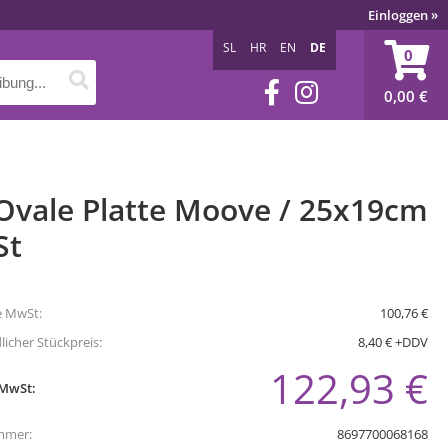
Einloggen
»
SL
HR
EN
DE
0
0,00
€
 Ovale Platte Moove / 25x19cm
St
e MwSt:
100,76 €
icher Stückpreis:
8,40 € +DDV
122,93 €
 MwSt:
mmer:
8697700068168