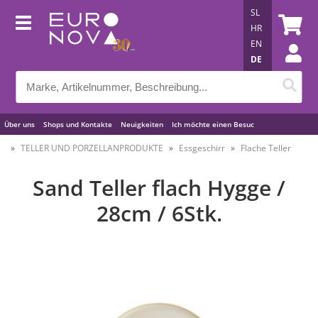
SL
HR
EN
DE
Über uns
Shops und Kontakte
Neuigkeiten
Ich möchte einen Besuc
Nützliche Tipps
TELLER UND PORZELLANPRODUKTE
Essgeschirr
Flache Teller
Sand Teller flach Hygge /
28cm / 6Stk.