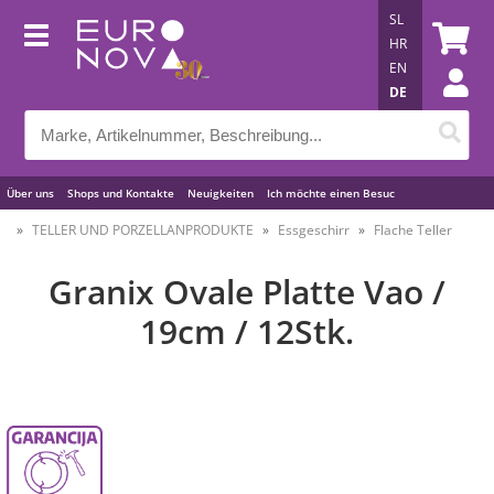
SL
HR
EN
DE
Über uns
Shops und Kontakte
Neuigkeiten
Ich möchte einen Besuc
Nützliche Tipps
TELLER UND PORZELLANPRODUKTE
Essgeschirr
Flache Teller
Granix Ovale Platte Vao /
19cm / 12Stk.