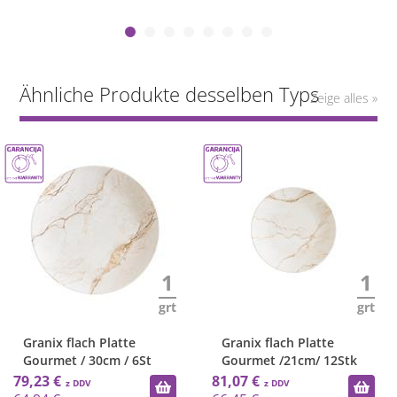
Ähnliche Produkte desselben Typs
Zeige alles »
1
1
grt
grt
Granix flach Platte
Granix flach Platte
Gourmet / 30cm / 6St
Gourmet /21cm/ 12Stk
79,23 €
81,07 €