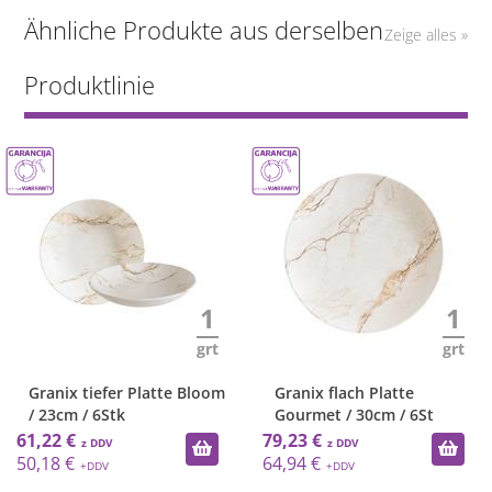
Ähnliche Produkte aus derselben
Zeige alles »
Produktlinie
1
1
grt
grt
Granix tiefer Platte Bloom
Granix flach Platte
/ 23cm / 6Stk
Gourmet / 30cm / 6St
61,22 €
79,23 €
50,18 €
64,94 €