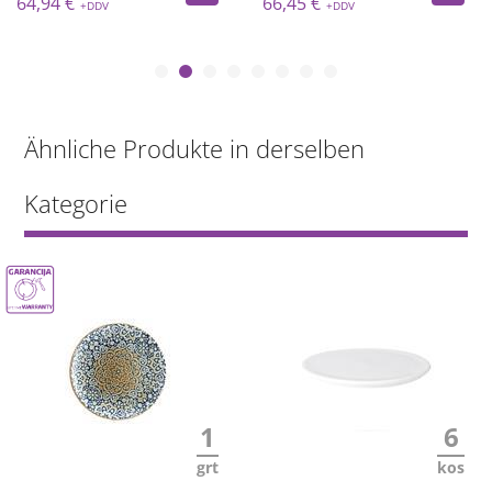
64,94 €
66,45 €
Ähnliche Produkte in derselben
Kategorie
1
6
grt
kos