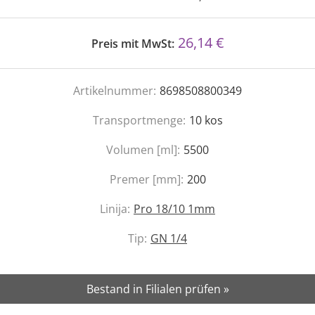
26,14 €
Preis mit MwSt:
Artikelnummer:
8698508800349
Transportmenge:
10
kos
Volumen [ml]:
5500
Premer [mm]:
200
Linija:
Pro 18/10 1mm
Tip:
GN 1/4
Bestand in Filialen prüfen »