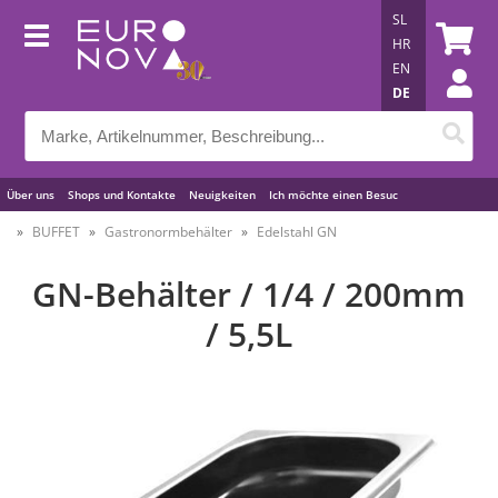
SL
HR
EN
DE
Über uns
Shops und Kontakte
Neuigkeiten
Ich möchte einen Besuc
Nützliche Tipps
BUFFET
Gastronormbehälter
Edelstahl GN
GN-Behälter / 1/4 / 200mm
/ 5,5L