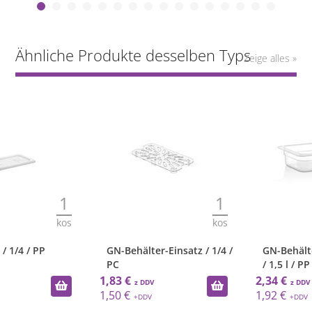
Ähnliche Produkte desselben Typs
Zeige alles »
1
1
kos
kos
GN-Behälter-Einsatz / 1/4 /
GN-Behälter / 1/4 / 65 mm
PC
/ 1,5 l / PP
1,83 €
2,34 €
1,50 €
1,92 €