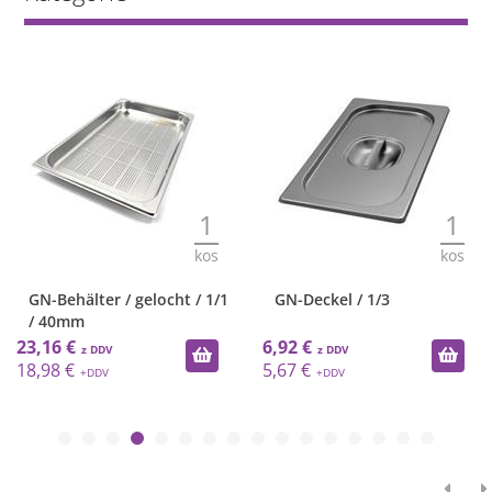
1
1
kos
kos
GN-Behälter / gelocht / 1/1
GN-Deckel / 1/3
/ 40mm
23,16 €
6,92 €
18,98 €
5,67 €