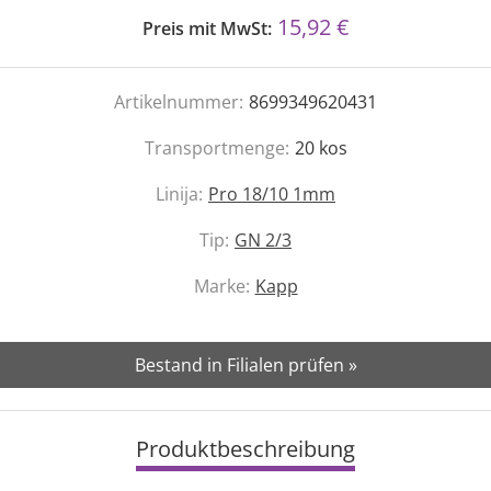
15,92 €
Preis mit MwSt:
Artikelnummer:
8699349620431
Transportmenge:
20
kos
Linija:
Pro 18/10 1mm
Tip:
GN 2/3
Marke:
Kapp
Bestand in Filialen prüfen »
Produktbeschreibung