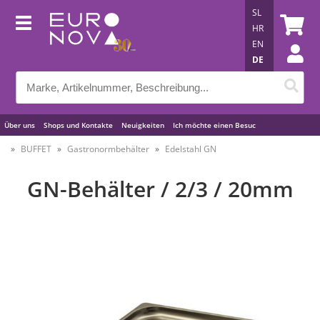
SL
HR
EN
DE
Über uns
Shops und Kontakte
Neuigkeiten
Ich möchte einen Besuc
Nützliche Tipps
BUFFET
Gastronormbehälter
Edelstahl GN
GN-Behälter / 2/3 / 20mm