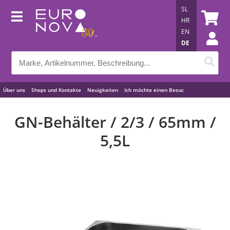
SL
HR
EN
DE
Über uns
Shops und Kontakte
Neuigkeiten
Ich möchte einen Besuc
Nützliche Tipps
GN-Behälter / 2/3 / 65mm /
5,5L