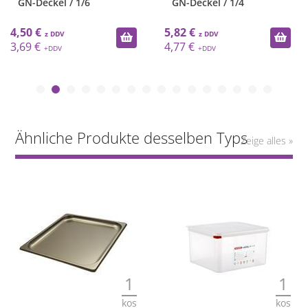
GN-Deckel / 1/6
GN-Deckel / 1/4
4,50 €
5,82 €
3,69 €
4,77 €
Ähnliche Produkte desselben Typs
Zeige alles »
1
1
kos
kos