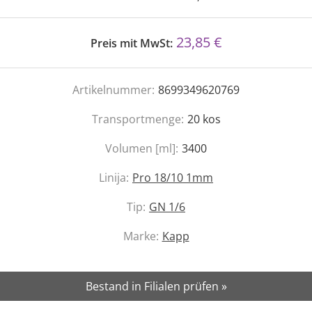
23,85 €
Preis mit MwSt:
Artikelnummer:
8699349620769
Transportmenge:
20
kos
Volumen [ml]:
3400
Linija:
Pro 18/10 1mm
Tip:
GN 1/6
Marke:
Kapp
Bestand in Filialen prüfen »