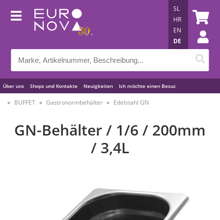
SL
HR
EN
DE
Über uns
Shops und Kontakte
Neuigkeiten
Ich möchte einen Besuc
Nützliche Tipps
BUFFET
Gastronormbehälter
Edelstahl GN
GN-Behälter / 1/6 / 200mm
/ 3,4L