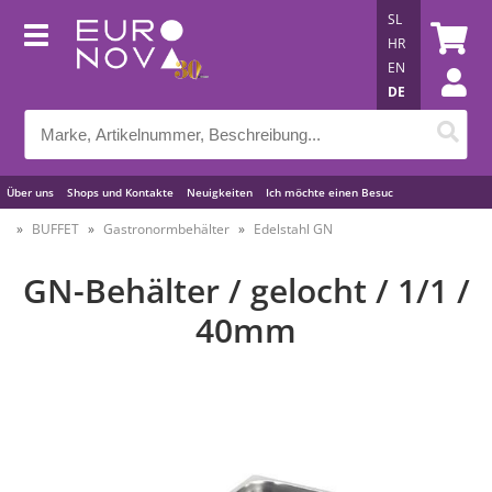
SL
HR
EN
DE
Über uns
Shops und Kontakte
Neuigkeiten
Ich möchte einen Besuc
Nützliche Tipps
BUFFET
Gastronormbehälter
Edelstahl GN
GN-Behälter / gelocht / 1/1 /
40mm