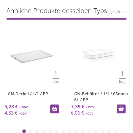
Ähnliche Produkte desselben Typs
Zeige alles »
1
1
kos
kos
GN-Behälter / 1/1 / 65mm /
GN-Behälter / 1/1 / 100mm
6L / PP
/ 12L / PP
7,39 €
8,70 €
6,06 €
7,13 €