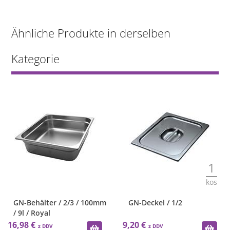
Ähnliche Produkte in derselben
Kategorie
1
kos
ter / 2/3 / 100mm
GN-Deckel / 1/2
GN-Behäl
yal
/ 3,4l / 
9,20 €
15,56 €