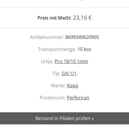
23,16 €
Preis mit MwSt:
Artikelnummer:
8699349620905
Transportmenge:
15
kos
Linija:
Pro 18/10 1mm
Tip:
GN 1/1
Marke:
Kapp
Posebnosti:
Perforiran
Bestand in Filialen prüfen »