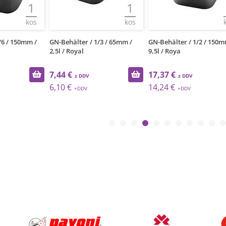
1
1
kos
kos
/6 / 150mm /
GN-Behälter / 1/3 / 65mm /
GN-Behälter / 1/2 / 150m
2,5l / Royal
9,5l / Roya
7,44 €
17,37 €
6,10 €
14,24 €