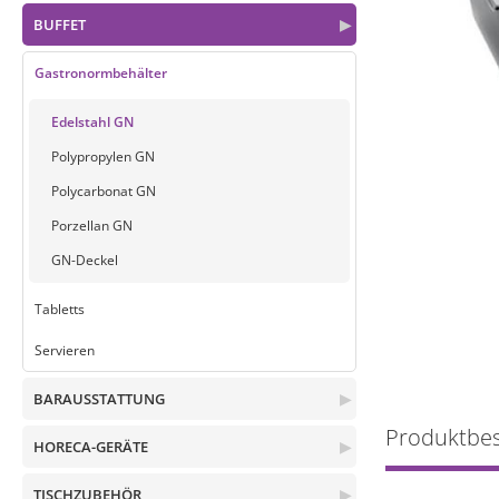
BUFFET
▶
Gastronormbehälter
Edelstahl GN
Polypropylen GN
Polycarbonat GN
Porzellan GN
GN-Deckel
Tabletts
Servieren
BARAUSSTATTUNG
▶
Produktbe
HORECA-GERÄTE
▶
TISCHZUBEHÖR
▶