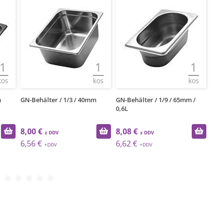
1
1
1
kos
kos
kos
m
GN-Behälter / 1/3 / 40mm
GN-Behälter / 1/9 / 65mm /
GN
0,6L
8,00 €
8,08 €
8
6,56 €
6,62 €
6