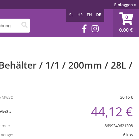
Einloggen
»
SL
HR
EN
DE
0
0,00
€
ehälter / 1/1 / 200mm / 28L /
e MwSt:
36,16 €
44,12 €
 MwSt:
mmer:
8699349621308
tmenge:
6
kos