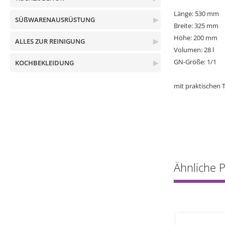
Länge: 530 mm
SÜßWARENAUSRÜSTUNG
▶
Breite: 325 mm
Höhe: 200 mm
ALLES ZUR REINIGUNG
▶
Volumen: 28 l
GN-Größe: 1/1
KOCHBEKLEIDUNG
▶
mit praktischen 
Ähnliche 