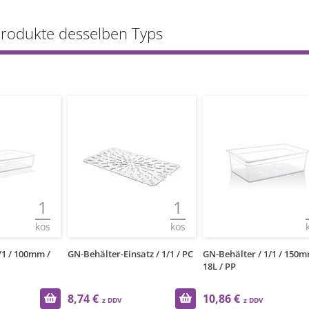
Produkte desselben Typs
1
1
kos
kos
/1 / 100mm /
GN-Behälter-Einsatz / 1/1 / PC
GN-Behälter / 1/1 / 150m
18L / PP
8,74 €
10,86 €