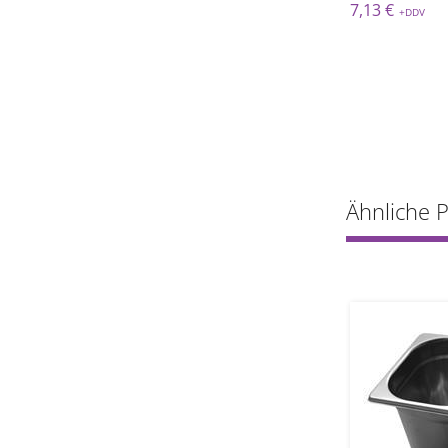
€
6,06 €
7,13 €
Ähnliche 