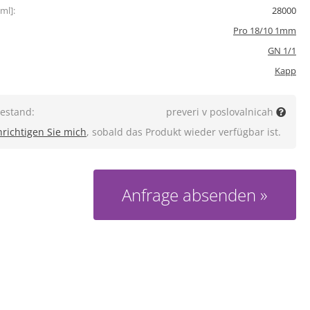
ml]:
28000
Pro 18/10 1mm
GN 1/1
Kapp
estand:
preveri v poslovalnicah
richtigen Sie mich
, sobald das Produkt wieder verfügbar ist.
Anfrage absenden