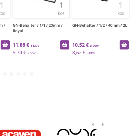
1
1
1
kos
kos
kos
m /
GN-Behälter / 1/1 / 20mm /
GN-Behälter / 1/2 / 40mm / 2L
GN
Royal
18
11,88 €
10,52 €
3
9,74 €
8,62 €
2