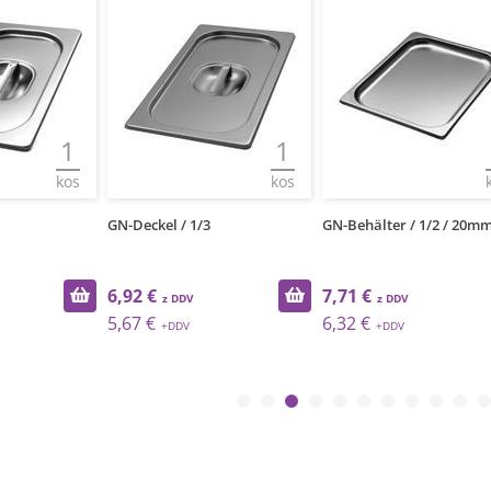
1
1
kos
kos
GN-Deckel / 1/3
GN-Behälter / 1/2 / 20m
6,92 €
7,71 €
5,67 €
6,32 €