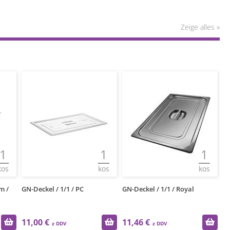
Zeige alles »
1
1
1
kos
kos
kos
m /
GN-Deckel / 1/1 / PC
GN-Deckel / 1/1 / Royal
GN
Ro
11,00 €
11,46 €
1