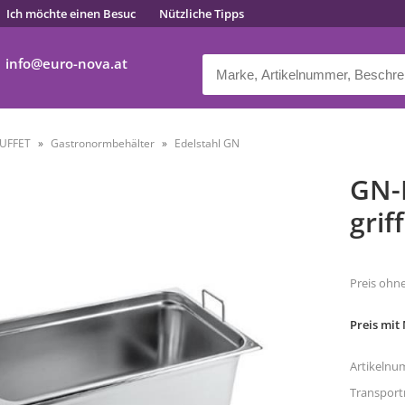
Ich möchte einen Besuc
Nützliche Tipps
info
euro-nova.at
UFFET
Gastronormbehälter
Edelstahl GN
GN-B
griff
Preis ohn
Preis mit
Artikelnu
Transpor