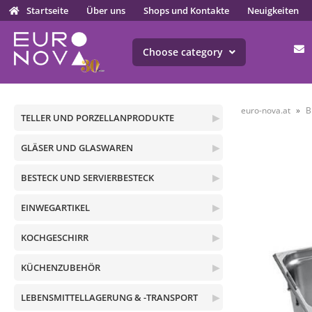
Startseite
Über uns
Shops und Kontakte
Neuigkeiten
Choose category
euro-nova.at
B
TELLER UND PORZELLANPRODUKTE
▶
GLÄSER UND GLASWAREN
▶
BESTECK UND SERVIERBESTECK
▶
EINWEGARTIKEL
▶
KOCHGESCHIRR
▶
KÜCHENZUBEHÖR
▶
LEBENSMITTELLAGERUNG & -TRANSPORT
▶