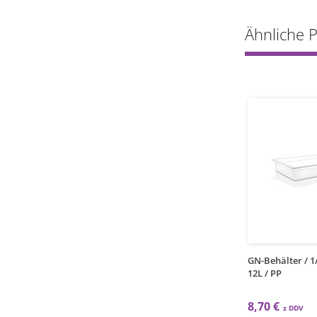
Ähnliche 
1
1
kos
kos
kel / 1/1 / PP
GN-Behälter / 1/1 / 65mm / 6L
GN-Behälter / 1
/ PP
12L / PP
€
7,39 €
8,70 €