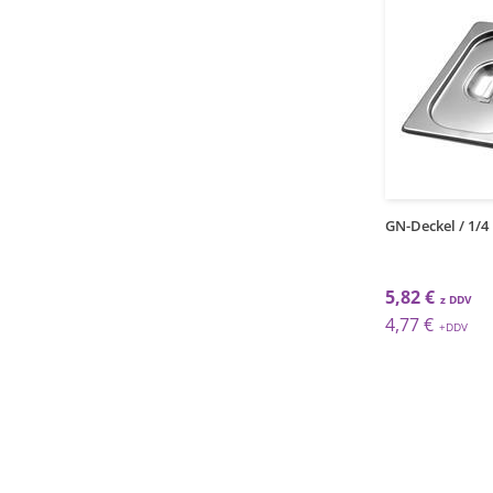
1
1
kos
kos
kel / 1/9
GN-Deckel / 1/6
GN-Deckel / 1/4
€
4,50 €
5,82 €
€
3,69 €
4,77 €