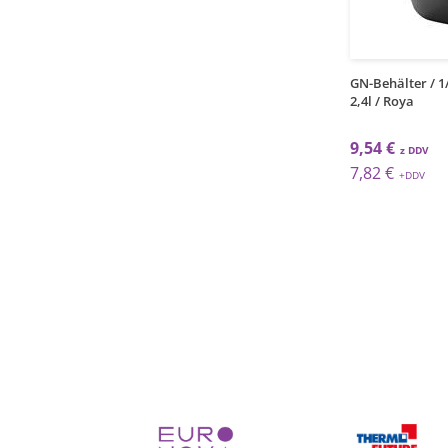
1
1
kos
kos
lter / gelocht / 1/1 /
GN-Deckel / 1/2
GN-Behälter / 1
2,4l / Roya
 €
9,20 €
9,54 €
 €
7,54 €
7,82 €