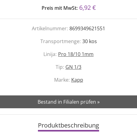
6,92 €
Preis mit MwSt:
Artikelnummer:
8699349621551
Transportmenge:
30
kos
Linija:
Pro 18/10 1mm
Tip:
GN 1/3
Marke:
Kapp
Bestand in Filialen prüfen »
Produktbeschreibung