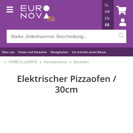
SL
HR
EN
DE
Über uns
Shops und Kontakte
Neuigkeiten
Ich möchte einen Besuc
Nützliche Tipps
HORECA-GERÄTE
Heizelemente
Backöfen
Elektrischer Pizzaofen /
30cm