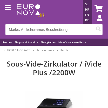
SL
HR
EN
DE
Über uns
Shops und Kontakte
Neuigkeiten
Ich möchte einen Besuc
Nützliche Tipps
HORECA-GERÄTE
Heizelemente
Herde
Sous-Vide-Zirkulator / iVide
Plus /2200W