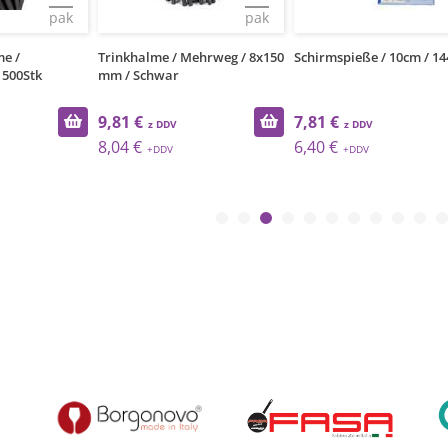
pak
pak
me /
Trinkhalme / Mehrweg / 8x150
Schirmspieße / 10cm / 14
 500Stk
mm / Schwar
9,81 €
7,81 €
8,04 €
6,40 €