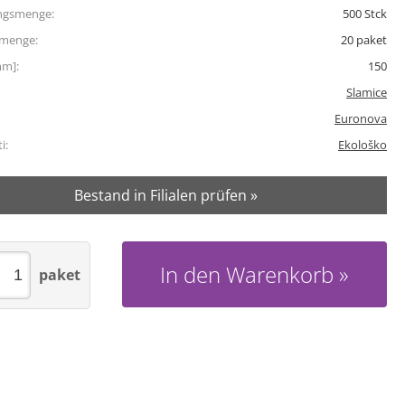
ngsmenge:
500
Stck
tmenge:
20
paket
mm]:
150
Slamice
Euronova
i:
Ekološko
Bestand in Filialen prüfen »
In den Warenkorb
paket