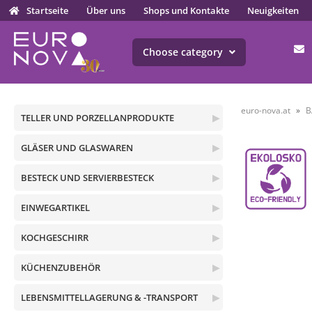
Startseite
Über uns
Shops und Kontakte
Neuigkeiten
Choose category
euro-nova.at
B
TELLER UND PORZELLANPRODUKTE
▶
GLÄSER UND GLASWAREN
▶
BESTECK UND SERVIERBESTECK
▶
EINWEGARTIKEL
▶
KOCHGESCHIRR
▶
KÜCHENZUBEHÖR
▶
LEBENSMITTELLAGERUNG & -TRANSPORT
▶