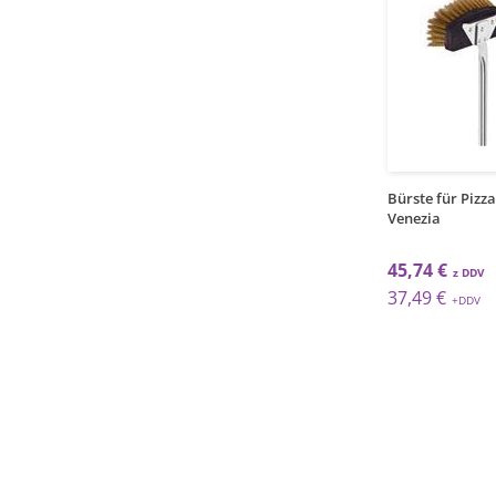
1
1
kos
kos
chaufel / 33cm / 149cm /
Pizzaschieber / 33cm / 145cm /
Bürste für Pizza
a
Perfor
Venezia
 €
62,92 €
45,74 €
 €
51,57 €
37,49 €