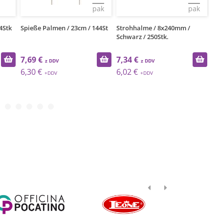
pak
pak
4Stk
Spieße Palmen / 23cm / 144St
Strohhalme / 8x240mm /
Pa
Schwarz / 250Stk.
8x
7,69 €
7,34 €
7
6,30 €
6,02 €
6