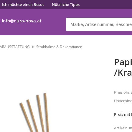
Ich möchte einen Besuc
Nützliche Tipps
info
euro-nova.at
ARAUSSTATTUNG
Strohhalme & Dekorationen
Pap
/Kra
Preis ohn
Unverbindl
Preis mit
Artikelnu