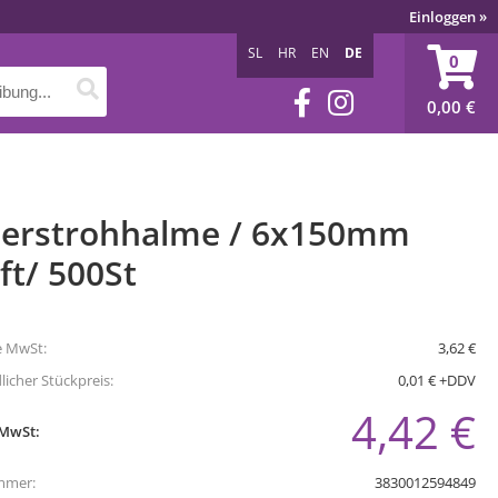
Einloggen
»
SL
HR
EN
DE
0
0,00
€
ierstrohhalme / 6x150mm
ft/ 500St
e MwSt:
3,62 €
icher Stückpreis:
0,01 € +DDV
4,42 €
 MwSt:
mmer:
3830012594849