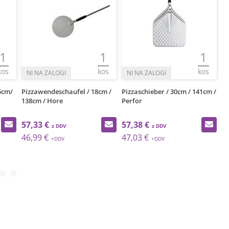
1
1
1
kos
kos
kos
5cm/
Pizzawendeschaufel / 18cm /
Pizzaschieber / 30cm / 141cm /
Pi
138cm / Hore
Perfor
1
57,33 €
57,38 €
7
46,99 €
47,03 €
6