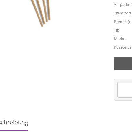
Verpacku
Transpor
Premer [
Tip:
Marke:
Posebnost
schreibung