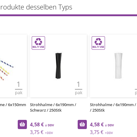
Produkte desselben Typs
1
1
pak
pak
lme / 6x150mm
Strohhalme / 6x190mm /
Strohhalme / 6x190mm / 
Schwarz / 250Stk
/ 250Stk
4,58 €
4,58 €
3,75 €
3,75 €