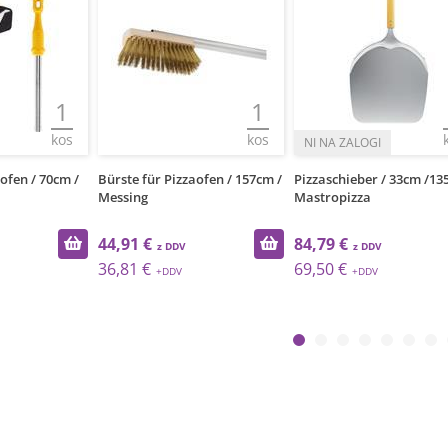
1
1
kos
kos
ofen / 70cm /
Bürste für Pizzaofen / 157cm /
Pizzaschieber / 33cm /13
Messing
Mastropizza
44,91 €
84,79 €
36,81 €
69,50 €