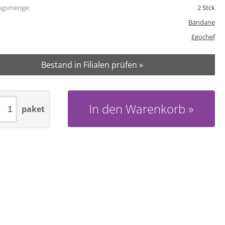
ngsmenge:
2
Stck
Bandane
Egochef
Bestand in Filialen prüfen »
In den Warenkorb
paket