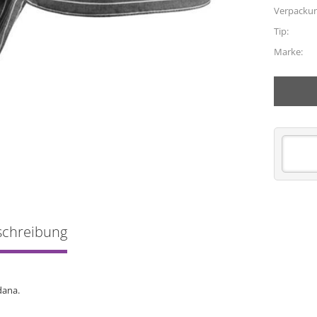
Verpacku
Tip:
Marke:
schreibung
dana.