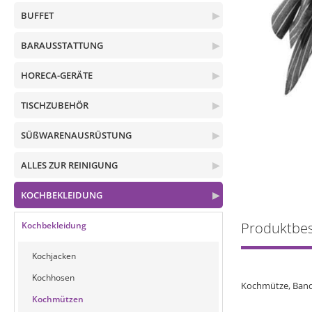
BUFFET
▶
BARAUSSTATTUNG
▶
HORECA-GERÄTE
▶
TISCHZUBEHÖR
▶
SÜßWARENAUSRÜSTUNG
▶
ALLES ZUR REINIGUNG
▶
KOCHBEKLEIDUNG
▶
Produktbe
Kochbekleidung
Kochjacken
Kochhosen
Kochmütze, Ban
Kochmützen