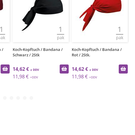
1
1
1
pak
pak
pak
 /
Koch-Kopftuch / Bandana /
Koch-Kopftuch / Bandana /
Ko
Schwarz / 2Stk
Rot / 2Stk.
Kö
14,62 €
14,62 €
1
11,98 €
11,98 €
1