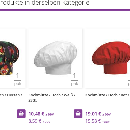
Produkte in derselben Kategorie
1
1
pak
pak
h / Weiß /
Kochmütze / Hoch / Rot / 2Stk.
Koch-Kopftuch / Bandana
Braun / 2Stk.
19,01 €
13,46 €
15,58 €
11,03 €