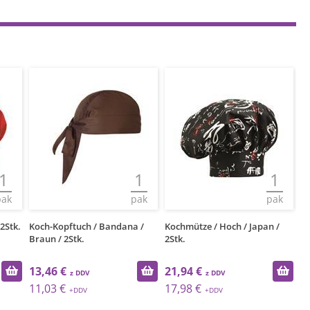
1
1
1
pak
pak
pak
 /
Kochmütze / Hoch / Japan /
Kochmütze / mit Visier /
Ko
2Stk.
Schwarz / 2Stk.
Bo
21,94 €
13,07 €
1
17,98 €
10,71 €
1