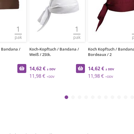
1
1
pak
pak
/ Bandana /
Koch-Kopftuch / Bandana /
Koch Kopftuch / Bandana
Weiß / 2Stk.
Bordeaux / 2
14,62 €
14,62 €
11,98 €
11,98 €