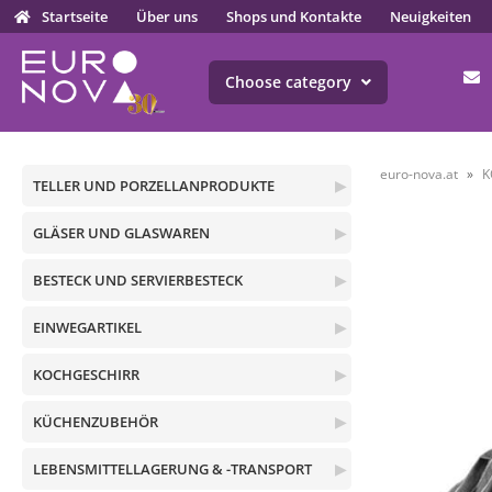
Startseite
Über uns
Shops und Kontakte
Neuigkeiten
Choose category
euro-nova.at
K
TELLER UND PORZELLANPRODUKTE
▶
GLÄSER UND GLASWAREN
▶
BESTECK UND SERVIERBESTECK
▶
EINWEGARTIKEL
▶
KOCHGESCHIRR
▶
KÜCHENZUBEHÖR
▶
LEBENSMITTELLAGERUNG & -TRANSPORT
▶