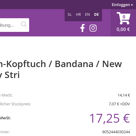
Einloggen
»
SL
HR
EN
DE
0
0,00
€
h-Kopftuch / Bandana / New
 Stri
e MwSt:
14,14 €
icher Stückpreis:
7,07 € +DDV
17,25 €
 MwSt:
mmer:
8052444030244