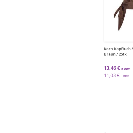
1
1
pak
pak
opftuch / Bandana /
Koch-Kopftuch / Bandana / Sir
Koch-Kopftuch 
 / 2Stk
/ 2Stk.
Braun / 2Stk.
 €
17,25 €
13,46 €
 €
14,14 €
11,03 €