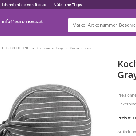
Ich möchte einen Besuc
Nützliche Tipps
info
euro-nova.at
OCHBEKLEIDUNG
Kochbekleidung
Kochmützen
Koc
Gray
Preis ohn
Unverbindl
Preis mit
Artikelnu