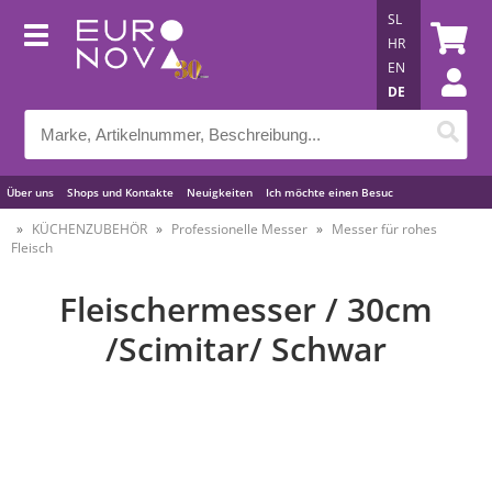
SL
HR
EN
DE
Über uns
Shops und Kontakte
Neuigkeiten
Ich möchte einen Besuc
Nützliche Tipps
KÜCHENZUBEHÖR
Professionelle Messer
Messer für rohes
Fleisch
Fleischermesser / 30cm
/Scimitar/ Schwar