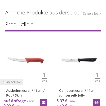
Ähnliche Produkte aus derselben
Zeige alles »
Produktlinie
1
1
kos
kos
Ausbeinmesser / 16cm /
Gemüsemesser / 11cm
Rot / Skin
/universell/ Jolly
auf Anfrage
5,37 €
0,00 €
4,40 €