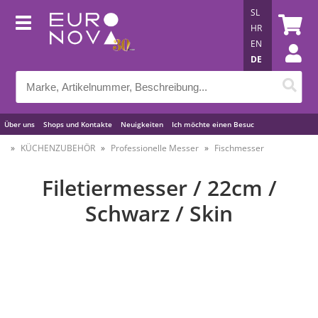
SL
HR
EN
DE
Über uns
Shops und Kontakte
Neuigkeiten
Ich möchte einen Besuc
Nützliche Tipps
KÜCHENZUBEHÖR
Professionelle Messer
Fischmesser
Filetiermesser / 22cm /
Schwarz / Skin