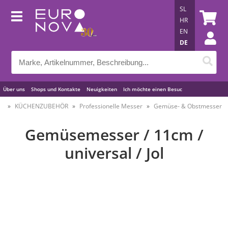
SL
HR
EN
DE
Über uns
Shops und Kontakte
Neuigkeiten
Ich möchte einen Besuc
Nützliche Tipps
KÜCHENZUBEHÖR
Professionelle Messer
Gemüse- & Obstmesser
Gemüsemesser / 11cm /
universal / Jol