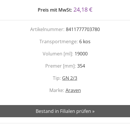
24,18 €
Preis mit MwSt:
Artikelnummer:
8411777703780
Transportmenge:
6
kos
Volumen [ml]:
19000
Premer [mm]:
354
Tip:
GN 2/3
Marke:
Araven
Bestand in Filialen prüfen »