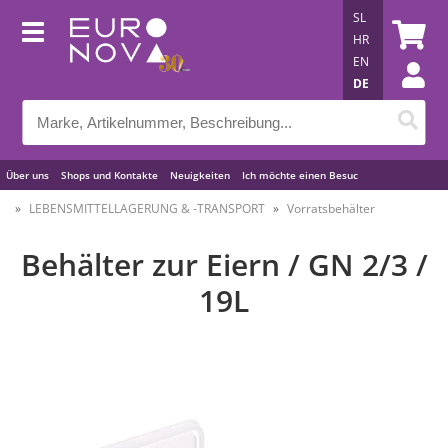
SL
HR
EN
DE
Über uns
Shops und Kontakte
Neuigkeiten
Ich möchte einen Besuc
Nützliche Tipps
LEBENSMITTELLAGERUNG & -TRANSPORT
Vorratsbehälter
Behälter zur Eiern / GN 2/3 /
19L