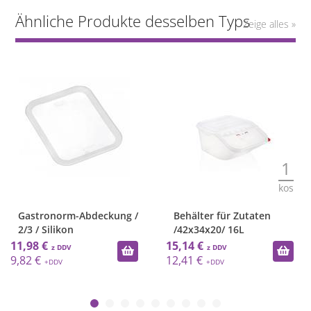
Ähnliche Produkte desselben Typs
Zeige alles »
1
kos
Gastronorm-Abdeckung /
Behälter für Zutaten
2/3 / Silikon
/42x34x20/ 16L
11,98 €
15,14 €
9,82 €
12,41 €