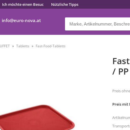
Ich möchte einen Besuc
Nützliche Tipps
info
euro-nova.at
UFFET
Tabletts
Fast-Food-Tabletts
Fast
/ PP
Preis ohn
Preis mit
Artikelnu
Transpor