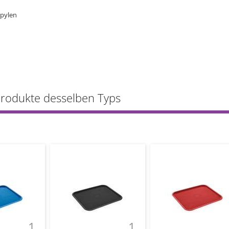
opylen
Produkte desselben Typs
1
1