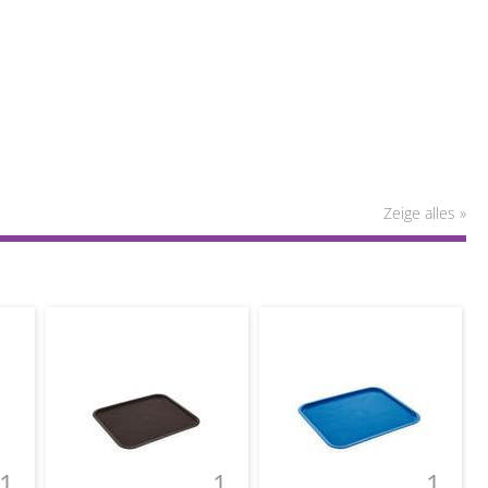
Zeige alles »
1
1
1