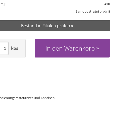
mm]:
410
Samopostrežni pladnji
Bestand in Filialen prüfen »
In den Warenkorb
kos
stbedienungsrestaurants und Kantinen.