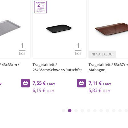
1
1
kos
kos
43x33cm /
Tragetablett /
Tragetablett / 53x37cm /
25x35cm/Schwarz/Rutschfes
Mahagoni
7,55 €
7,11 €
6,19 €
5,83 €