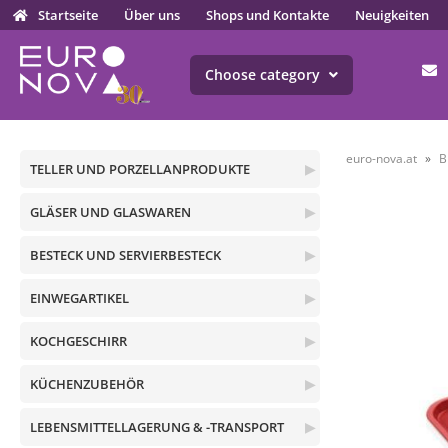
Startseite
Über uns
Shops und Kontakte
Neuigkeiten
Choose category
euro-nova.at
B
TELLER UND PORZELLANPRODUKTE
▶
GLÄSER UND GLASWAREN
▶
BESTECK UND SERVIERBESTECK
▶
EINWEGARTIKEL
▶
KOCHGESCHIRR
▶
KÜCHENZUBEHÖR
▶
LEBENSMITTELLAGERUNG & -TRANSPORT
▶