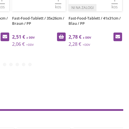
kos
kos
kos
6cm /
Fast-Food-Tablett / 35x26cm /
Fast-Food-Tablett / 41x31cm /
Fa
Braun / PP
Blau / PP
Sc
2,51 €
2,78 €
3
2,06 €
2,28 €
2