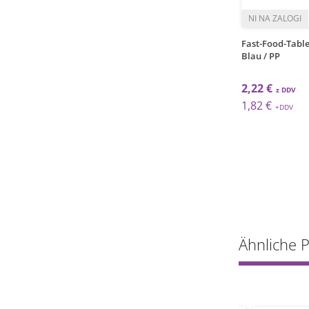
kos
kos
ablett / 32x44cm /
Tragetablett / 32x44cm
Fast-Food-Table
oni
/Maho/Noslip
Blau / PP
€
6,87 €
2,22 €
€
5,63 €
1,82 €
Ähnliche 