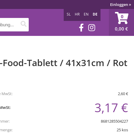
Einloggen
»
SL
HR
EN
DE
0
0,00
€
-Food-Tablett / 41x31cm / Rot
e MwSt:
2,60 €
3,17 €
 MwSt:
mmer:
8681285504227
tmenge:
25
kos