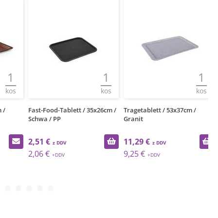
1
1
1
kos
kos
kos
Fast-Food-Tablett / 35x26cm /
Tragetablett / 53x37cm /
Fa
Schwa / PP
Granit
Br
2,51 €
11,29 €
2
2,06 €
9,25 €
2