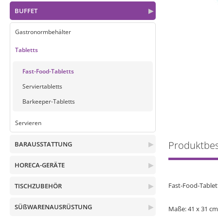
BUFFET
▶
Gastronormbehälter
Tabletts
Fast-Food-Tabletts
Serviertabletts
Barkeeper-Tabletts
Servieren
Produktbe
BARAUSSTATTUNG
▶
HORECA-GERÄTE
▶
Fast-Food-Tablett
TISCHZUBEHÖR
▶
SÜßWARENAUSRÜSTUNG
▶
Maße: 41 x 31 cm