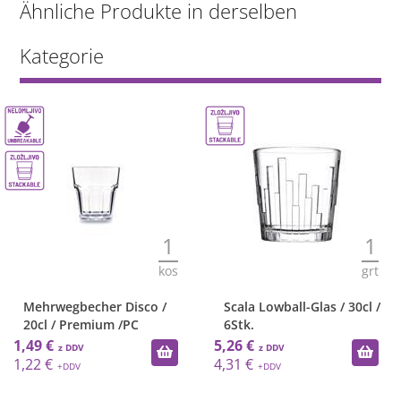
Ähnliche Produkte in derselben
Kategorie
1
1
kos
grt
Mehrwegbecher Disco /
Scala Lowball-Glas / 30cl /
20cl / Premium /PC
6Stk.
1,49 €
5,26 €
1,22 €
4,31 €