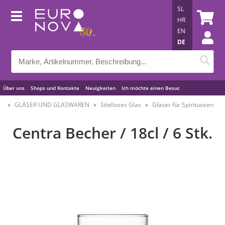
SL
HR
EN
DE
Über uns
Shops und Kontakte
Neuigkeiten
Ich möchte einen Besuc
Nützliche Tipps
GLÄSER UND GLASWAREN
Stielloses Glas
Gläser für Spirituosen
Centra Becher / 18cl / 6 Stk.