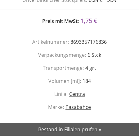
Unverbindlicher Stückpreis:
0,24 € +DDV
1,75 €
Preis mit MwSt:
Artikelnummer:
8693357176836
Verpackungsmenge:
6
Stck
Transportmenge:
4
grt
Volumen [ml]:
184
Linija:
Centra
Marke:
Pasabahce
Bestand in Filialen prüfen »