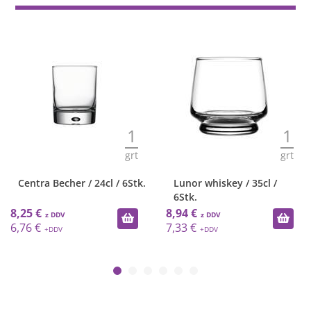
1
1
grt
grt
Centra Becher / 24cl / 6Stk.
Lunor whiskey / 35cl /
6Stk.
8,25 €
8,94 €
6,76 €
7,33 €