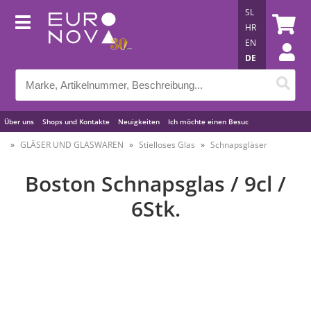
SL
HR
EN
DE
Über uns
Shops und Kontakte
Neuigkeiten
Ich möchte einen Besuc
Nützliche Tipps
GLÄSER UND GLASWAREN
Stielloses Glas
Schnapsgläser
Boston Schnapsglas / 9cl /
6Stk.