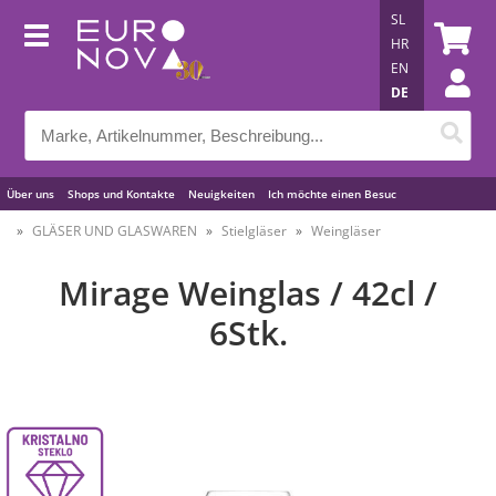
SL
HR
EN
DE
Über uns
Shops und Kontakte
Neuigkeiten
Ich möchte einen Besuc
Nützliche Tipps
GLÄSER UND GLASWAREN
Stielgläser
Weingläser
Mirage Weinglas / 42cl /
6Stk.