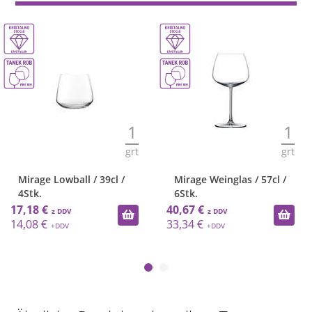
1
1
grt
grt
Mirage Lowball / 39cl /
Mirage Weinglas / 57cl /
4Stk.
6Stk.
17,18 €
40,67 €
14,08 €
33,34 €