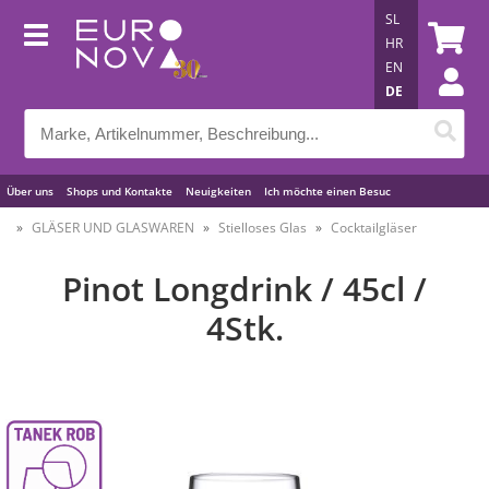
SL
HR
EN
DE
Über uns
Shops und Kontakte
Neuigkeiten
Ich möchte einen Besuc
Nützliche Tipps
GLÄSER UND GLASWAREN
Stielloses Glas
Cocktailgläser
Pinot Longdrink / 45cl /
4Stk.