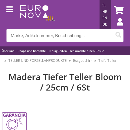
SL
HR
EN
DE
Über uns
Shops und Kontakte
Neuigkeiten
Ich möchte einen Besuc
Nützliche Tipps
TELLER UND PORZELLANPRODUKTE
Essgeschirr
Tiefe Teller
Madera Tiefer Teller Bloom
/ 25cm / 6St