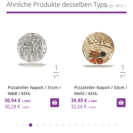
Ähnliche Produkte desselben Typs
Zeige alles »
1
1
grt
grt
Pizzateller Napoli / 31cm /
Pizzateller Napoli / 33cm /
W&B / 6Stk.
Mehl / 6Stk.
36,94 €
39,85 €
30,28 €
32,66 €